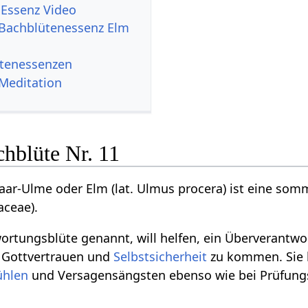
 Essenz Video
 Bachblütenessenz Elm
ütenessenzen
Meditation
chblüte Nr. 11
aar-Ulme oder Elm (lat. Ulmus procera) ist eine so
ceae).
ortungsblüte genannt, will helfen, ein Überverant
, Gottvertrauen und
Selbstsicherheit
zu kommen. Sie h
ühlen
und Versagensängsten ebenso wie bei Prüfung