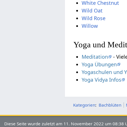
White Chestnut
Wild Oat
Wild Rose
Willow
Yoga und Medit
Meditation
- Viel
Yoga Übungen
Yogaschulen und Y
Yoga Vidya Infos
Kategorien
:
Bachblüten
Diese Seite wurde zuletzt am 11. November 2022 um 08:38 U