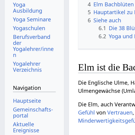
4
Elm Bachblüten
Yoga
Ausbildung
5
Hauptartikel zu
Yoga Seminare
6
Siehe auch
Yogaschulen
6.1
Die 38 Bl
6.2
Yoga und 
Berufsverband
der
Yogalehrer/inne
n
Yogalehrer
Elm ist die Ba
Verzeichnis
Die Englische Ulme, H
Navigation
Ulmengewächse (Umla
Hauptseite
Die Elm, auch Verantw
Gemeinschafts­
Gefühl
von
Vertrauen
portal
Minderwertigkeitsgef
Aktuelle
Ereignisse