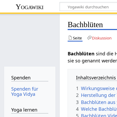
Yogawiki
Bachblüten
Seite
Diskussion
Bachblüten
sind die 
sie so genannt werden
Inhaltsverzeichnis
Spenden
1
Wirkungsweise 
Spenden für
Yoga Vidya
2
Herstellung der
3
Bachblüten aus 
4
Welche Bachblüt
Yoga lernen
5
Bachblüten Vid