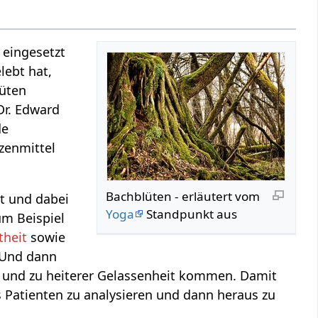
 eingesetzt
lebt hat,
lüten
Dr. Edward
de
zenmittel
Bachblüten - erläutert vom
t und dabei
Yoga
Standpunkt aus
um Beispiel
theit
sowie
 Und dann
nd zu heiterer Gelassenheit kommen. Damit
 Patienten zu analysieren und dann heraus zu