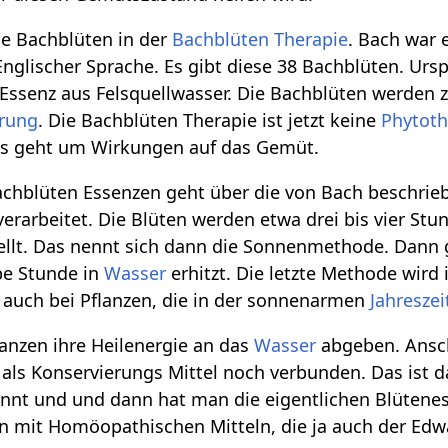
ne Bachblüten in der
Bachblüten Therapie
. Bach war 
nglischer Sprache. Es gibt diese 38 Bachblüten. Ur
ne Essenz aus Felsquellwasser. Die Bachblüten werden 
rung
. Die Bachblüten Therapie ist jetzt keine
Phytoth
s geht um Wirkungen auf das Gemüt.
achblüten Essenzen geht über die von Bach beschri
verarbeitet. Die Blüten werden etwa drei bis vier Stu
llt. Das nennt sich dann die Sonnenmethode. Dann 
lbe Stunde in
Wasser
erhitzt. Die letzte Methode wir
 auch bei Pflanzen, die in der sonnenarmen
Jahreszei
lanzen ihre Heilenergie an das
Wasser
abgeben. Ansch
als Konservierungs Mittel noch verbunden. Das ist d
dünnt und und dann hat man die eigentlichen Blüten
en mit Homöopathischen Mitteln, die ja auch der Ed