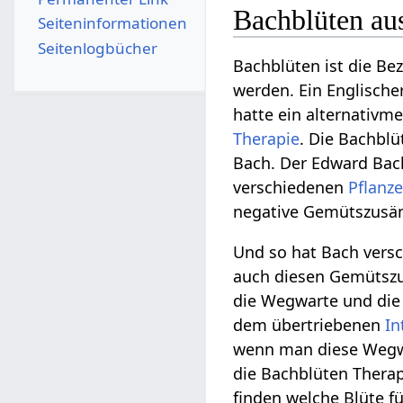
Bachblüten aus
Seiten­­informationen
Seitenlogbücher
Bachblüten ist die Be
werden. Ein Englische
hatte ein alternativm
Therapie
. Die Bachblü
Bach. Der Edward Bac
verschiedenen
Pflanz
negative Gemütszusän
Und so hat Bach versc
auch diesen Gemütszu
die Wegwarte und die
dem übertriebenen
In
wenn man diese Wegw
die Bachblüten Therap
finden welche Blüte f