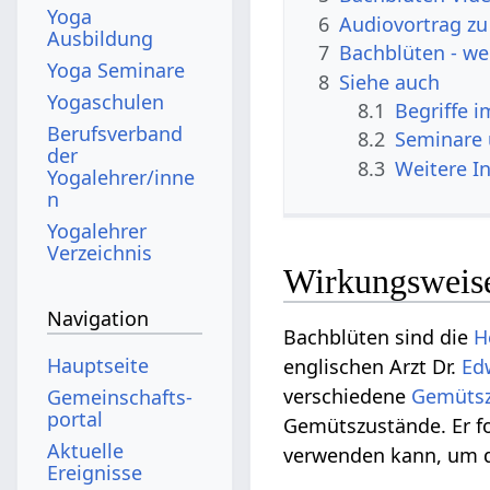
Yoga
6
Audiovortrag zu
Ausbildung
7
Bachblüten - we
Yoga Seminare
8
Siehe auch
Yogaschulen
8.1
Begriffe 
Berufsverband
8.2
Seminare
der
8.3
Weitere I
Yogalehrer/inne
n
Yogalehrer
Verzeichnis
Wirkungsweise
Navigation
Bachblüten sind die
H
Hauptseite
englischen Arzt Dr.
Ed
verschiedene
Gemüts
Gemeinschafts­
portal
Gemütszustände. Er f
Aktuelle
verwenden kann, um 
Ereignisse