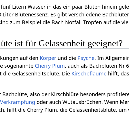
fünf Litern Wasser in das ein paar Blüten hinein gel
 Liter Blütenessenz. Es gibt verschiedene Bachblüt
ind zum Beispiel die Bach Notfall Tropfen auf die vi
te ist für Gelassenheit geeignet?
rkungen auf den
Körper
und die
Psyche
. Im Allgemei
die sogenannte
Cherry Plum
, auch als Bachblüten Nr 
t die Gelassenheitsblüte. Die
Kirschpflaume
hilft, d
r Bachblüte, also der Kirschblüte besonders profitier
,
Verkrampfung
oder auch Wutausbrüchen. Wenn Mens
 hilft die Cherry Plum, die Gelassenheitsblüte, um