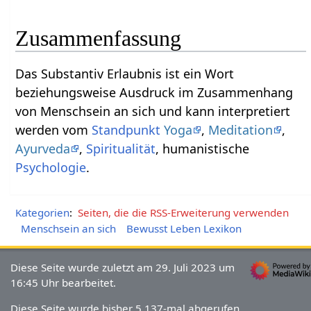
Zusammenfassung
Das Substantiv Erlaubnis‏‎ ist ein Wort
beziehungsweise Ausdruck im Zusammenhang
von Menschsein an sich und kann interpretiert
werden vom
Standpunkt
Yoga
,
Meditation
,
Ayurveda
,
Spiritualität
, humanistische
Psychologie
.
Kategorien
:
Seiten, die die RSS-Erweiterung verwenden
Menschsein an sich
Bewusst Leben Lexikon
Diese Seite wurde zuletzt am 29. Juli 2023 um
16:45 Uhr bearbeitet.
Diese Seite wurde bisher 5.137-mal abgerufen.