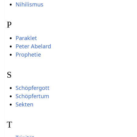
Nihilismus
P
Paraklet
Peter Abelard
Prophetie
S
Schöpfergott
Schöpfertum
Sekten
T