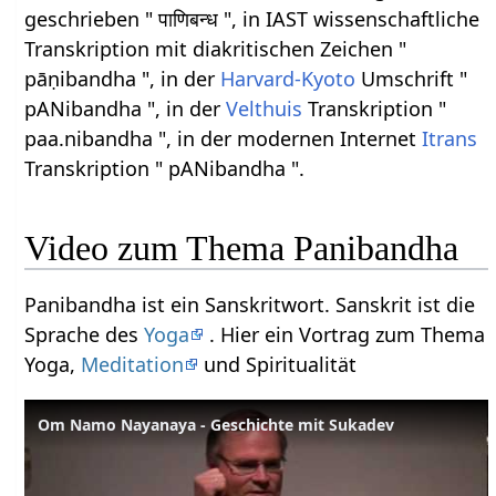
geschrieben " पाणिबन्ध ", in IAST wissenschaftliche
Transkription mit diakritischen Zeichen "
pāṇibandha ", in der
Harvard-Kyoto
Umschrift "
pANibandha ", in der
Velthuis
Transkription "
paa.nibandha ", in der modernen Internet
Itrans
Transkription " pANibandha ".
Video zum Thema Panibandha
Panibandha ist ein Sanskritwort. Sanskrit ist die
Sprache des
Yoga
. Hier ein Vortrag zum Thema
Yoga,
Meditation
und Spiritualität
Om Namo Nayanaya - Geschichte mit Sukadev