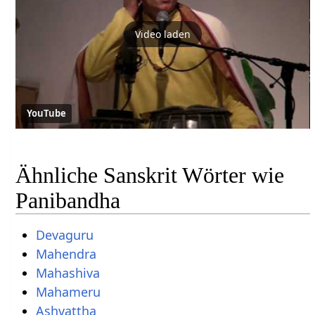
Video laden
YouTube
Ähnliche Sanskrit Wörter wie
Panibandha
Devaguru
Mahendra
Mahashiva
Mahameru
Ashvattha