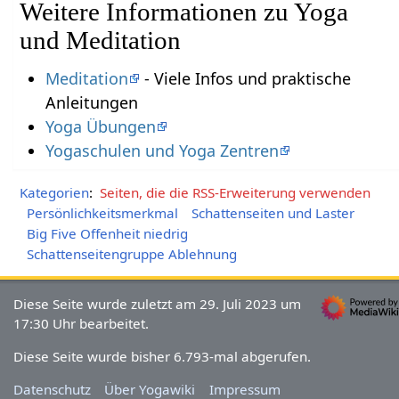
Weitere Informationen zu Yoga
und Meditation
Meditation
- Viele Infos und praktische
Anleitungen
Yoga Übungen
Yogaschulen und Yoga Zentren
Kategorien
:
Seiten, die die RSS-Erweiterung verwenden
Persönlichkeitsmerkmal
Schattenseiten und Laster
Big Five Offenheit niedrig
Schattenseitengruppe Ablehnung
Diese Seite wurde zuletzt am 29. Juli 2023 um
17:30 Uhr bearbeitet.
Diese Seite wurde bisher 6.793-mal abgerufen.
Datenschutz
Über Yogawiki
Impressum