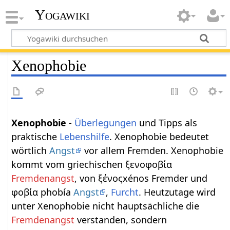
Yogawiki
Xenophobie
Xenophobie
-
Überlegungen
und Tipps als
praktische
Lebenshilfe
. Xenophobie bedeutet
wörtlich
Angst
vor allem Fremden. Xenophobie
kommt vom griechischen ξενοφοβία
Fremdenangst
, von ξένοςxénos Fremder und
φοβία phobía
Angst
,
Furcht
. Heutzutage wird
unter Xenophobie nicht hauptsächliche die
Fremdenangst
verstanden, sondern