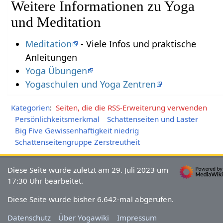
Weitere Informationen zu Yoga
und Meditation
Meditation
- Viele Infos und praktische
Anleitungen
Yoga Übungen
Yogaschulen und Yoga Zentren
Kategorien
:
Seiten, die die RSS-Erweiterung verwenden
Persönlichkeitsmerkmal
Schattenseiten und Laster
Big Five Gewissenhaftigkeit niedrig
Schattenseitengruppe Zerstreutheit
Diese Seite wurde zuletzt am 29. Juli 2023 um
17:30 Uhr bearbeitet.
Diese Seite wurde bisher 6.642-mal abgerufen.
Datenschutz
Über Yogawiki
Impressum