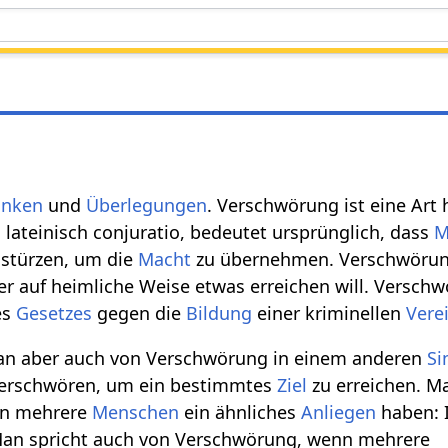
anken
und
Überlegungen
. Verschwörung ist eine Art
 lateinisch conjuratio, bedeutet ursprünglich, dass
M
 stürzen, um die
Macht
zu übernehmen. Verschwörun
er auf heimliche Weise etwas erreichen will. Verschw
es
Gesetzes
gegen die
Bildung
einer kriminellen
Vere
an aber auch von Verschwörung in einem anderen
Si
verschwören, um ein bestimmtes
Ziel
zu erreichen. M
nn mehrere
Menschen
ein ähnliches
Anliegen
haben: 
an spricht auch von Verschwörung, wenn mehrere