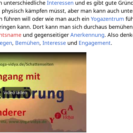
ch unterschiedliche
Interessen
und es gibt gute Grün
ht physisch kämpfen müsst, aber man kann auch unte
n führen will oder wie man auch ein
Yogazentrum
füh
ringen kann. Dort kann man sich durchaus bemühen
chtsname
und gegenseitiger
Anerkennung
. Also den
iegen
,
Bemühen
,
Interesse
und
Engagement
.
Video laden