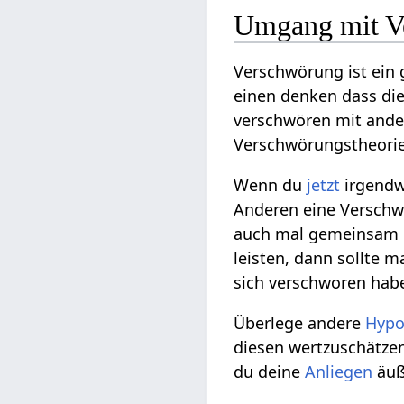
Umgang mit V
Verschwörung ist ein
einen denken dass di
verschwören mit ander
Verschwörungstheori
Wenn du
jetzt
irgend
Anderen eine Verschwö
auch mal gemeinsam g
leisten, dann sollte 
sich verschworen habe
Überlege andere
Hypo
diesen wertzuschätz
du deine
Anliegen
äuß