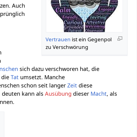
rzen. Auch
prünglich
Vertrauen
ist ein Gegenpol
zu Verschwörung
n
n
nschen
sich dazu verschworen hat, die
 die
Tat
umsetzt. Manche
nschen schon seit langer
Zeit
diese
 deuten kann als
Ausübung
dieser
Macht
, als
önnen.