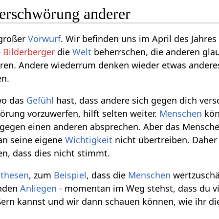
erschwörung anderer
 großer
Vorwurf
. Wir befinden uns im April des Jahres 
e
Bilderberger
die
Welt
beherrschen, die anderen gla
en. Andere wiederrum denken wieder etwas anderes u
en.
wo das
Gefühl
hast, dass andere sich gegen dich vers
rung vorzuwerfen, hilft selten weiter.
Menschen
kön
egen einen anderen absprechen. Aber das Menschen
man seine eigene
Wichtigkeit
nicht übertreiben. Daher
n, dass dies nicht stimmt.
thesen
, zum
Beispiel
, dass die
Menschen
wertzusch
enden
Anliegen
- momentan im Weg stehst, dass du vie
ern kannst und wir dann schauen können, wie ihr d