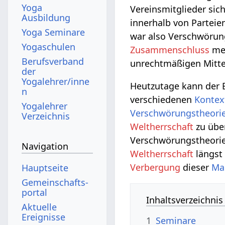
Yoga
Vereinsmitglieder si
Ausbildung
innerhalb von Partei
Yoga Seminare
war also Verschwörung
Yogaschulen
Zusammenschluss
me
Berufsverband
unrechtmäßigen Mitte
der
Yogalehrer/inne
Heutzutage kann der 
n
verschiedenen
Kontex
Yogalehrer
Verschwörungstheori
Verzeichnis
Weltherrschaft
zu übe
Verschwörungstheorie
Navigation
Weltherrschaft
längst
Verbergung
dieser
Ma
Hauptseite
Gemeinschafts­
portal
Inhaltsverzeichnis
Aktuelle
Ereignisse
1
Seminare