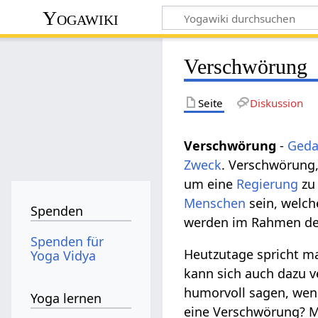
Yogawiki
Verschwörung
Seite
Diskussion
Verschwörung
-
Ged
Zweck
. Verschwörung,
um eine
Regierung
zu
Menschen
sein, welch
Spenden
werden im Rahmen d
Spenden für
Heutzutage spricht m
Yoga Vidya
kann sich auch dazu 
humorvoll sagen, we
Yoga lernen
eine Verschwörung? M