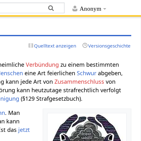
Anonym
Quelltext anzeigen
Versionsgeschichte
 heimliche
Verbündung
zu einem bestimmten
enschen
eine Art feierlichen
Schwur
abgeben,
g kann jede Art von
Zusammenschluss
von
örung kann heutzutage strafrechtlich verfolgt
inigung
(§129 Strafgesetzbuch).
nn
. Man
an kann
Ist das
jetzt