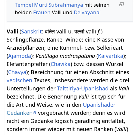
Tempel
Murti
Subrahmanya
mit seinen
beiden
Frauen
Valli und
Deivayanai
Valli
(
Sanskrit
: वल्लि valli u. वल्ली vallī
f.
)
Schlingpflanze, Ranke, Winde; eine Klasse von
Arzneipflanzen; eine Kümmel- bzw. Sellerieart
(
Ajamoda
);
Ventilago madraspatana
(
Kaivartika
);
Elefantenpfeffer (
Chavika
) bzw. dessen Wurzel
(
Chavya
); Bezeichnung für einen Abschnitt eines
vedischen
Textes, insbesondere werden die drei
Unterteilungen der
Taittiriya
-
Upanishad
als
Valli
bezeichnet. Die Benennung
Valli
ist typisch für
die Art und Weise, wie in den
Upanishaden
Gedanken
vorgebracht werden; denn es wird
nicht ein Gedanke logisch geradlinig entfaltet,
sondern immer wieder mit neuen Ranken (
Valli
)