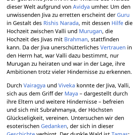
dieser Welt aufgrund von
Avidya
umher. Um den
unwissenden Jiva zu erretten erscheint der
Guru
in Gestalt des
Rishis
Narada
, mit dessen
Hilfe
die
Hochzeit zwischen Valli und
Murugan
, die
Hochzeit des Jivas mit
Brahman
, stattfinden
kann. Da der Jiva unerschütterliches
Vertrauen
in
den Herrn hat, war Valli dazu bestimmt, nur
Murugan zu heiraten und war in der Lage, ihre
Ambitionen trotz vieler Hindernisse zu erkennen.
Durch
Vairagya
und
Viveka
konnte der Jiva, Valli,
sich aus dem Griff der
Maya
– dargestellt durch
ihre Eltern und weitere Hindernisse – befreien
und sich mit Subrahmanya, der Höchsten
Glückseligkeit, vereinen. Untersuchen wir den
esoterischen
Gedanken
, der sich in dieser
Geschichte
verbirgt. Der dunkle Wald ist
Tamas
;