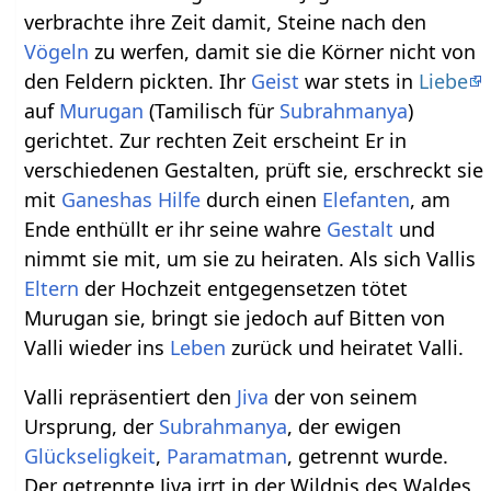
verbrachte ihre Zeit damit, Steine nach den
Vögeln
zu werfen, damit sie die Körner nicht von
den Feldern pickten. Ihr
Geist
war stets in
Liebe
auf
Murugan
(Tamilisch für
Subrahmanya
)
gerichtet. Zur rechten Zeit erscheint Er in
verschiedenen Gestalten, prüft sie, erschreckt sie
mit
Ganeshas
Hilfe
durch einen
Elefanten
, am
Ende enthüllt er ihr seine wahre
Gestalt
und
nimmt sie mit, um sie zu heiraten. Als sich Vallis
Eltern
der Hochzeit entgegensetzen tötet
Murugan sie, bringt sie jedoch auf Bitten von
Valli wieder ins
Leben
zurück und heiratet Valli.
Valli repräsentiert den
Jiva
der von seinem
Ursprung, der
Subrahmanya
, der ewigen
Glückseligkeit
,
Paramatman
, getrennt wurde.
Der getrennte Jiva irrt in der Wildnis des Waldes