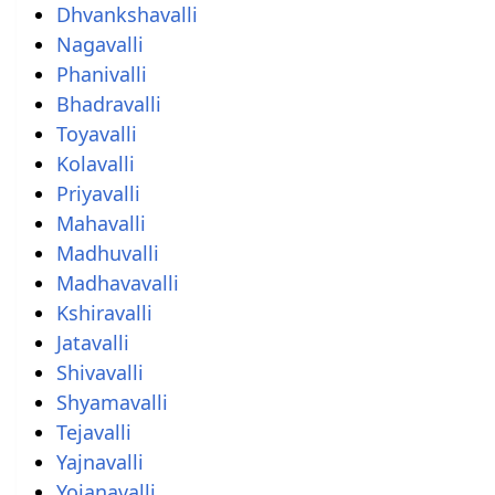
Dhvankshavalli
Nagavalli
Phanivalli
Bhadravalli
Toyavalli
Kolavalli
Priyavalli
Mahavalli
Madhuvalli
Madhavavalli
Kshiravalli
Jatavalli
Shivavalli
Shyamavalli
Tejavalli
Yajnavalli
Yojanavalli