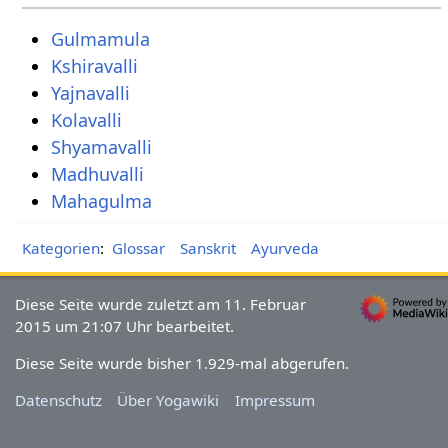
Gulmamula
Kshiravalli
Yajnavalli
Kolavalli
Shyamavalli
Madhuvalli
Mahagulma
Kategorien
:
Glossar
Sanskrit
Ayurveda
Diese Seite wurde zuletzt am 11. Februar
2015 um 21:07 Uhr bearbeitet.
Diese Seite wurde bisher 1.929-mal abgerufen.
Datenschutz
Über Yogawiki
Impressum