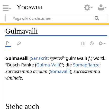
Yogawiki
Gulmavalli
Gulmavalli
(
Sanskrit
: गुल्मवल्ली gulmavallī
f.
) wörtl.:
"Busch-Ranke (
Gulma
-
Valli
)"; die
Somapflanze
;
Sarcostemma acidum
(
Somavalli
);
Sarcostemma
viminale
.
Siehe auch