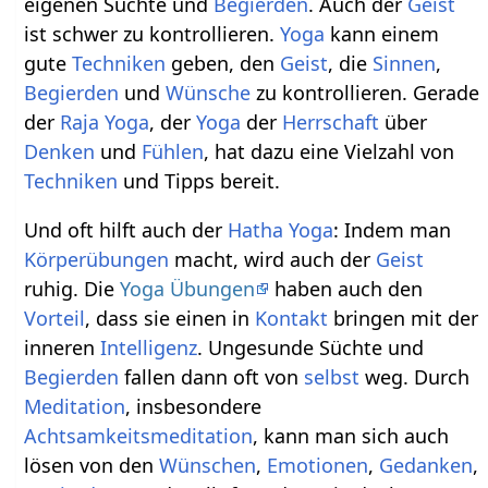
eigenen Süchte und
Begierden
. Auch der
Geist
ist schwer zu kontrollieren.
Yoga
kann einem
gute
Techniken
geben, den
Geist
, die
Sinnen
,
Begierden
und
Wünsche
zu kontrollieren. Gerade
der
Raja Yoga
, der
Yoga
der
Herrschaft
über
Denken
und
Fühlen
, hat dazu eine Vielzahl von
Techniken
und Tipps bereit.
Und oft hilft auch der
Hatha Yoga
: Indem man
Körperübungen
macht, wird auch der
Geist
ruhig. Die
Yoga Übungen
haben auch den
Vorteil
, dass sie einen in
Kontakt
bringen mit der
inneren
Intelligenz
. Ungesunde Süchte und
Begierden
fallen dann oft von
selbst
weg. Durch
Meditation
, insbesondere
Achtsamkeitsmeditation
, kann man sich auch
lösen von den
Wünschen
,
Emotionen
,
Gedanken
,