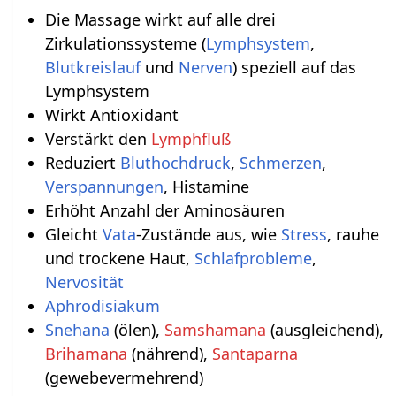
Die Massage wirkt auf alle drei
Zirkulationssysteme (
Lymphsystem
,
Blutkreislauf
und
Nerven
) speziell auf das
Lymphsystem
Wirkt Antioxidant
Verstärkt den
Lymphfluß
Reduziert
Bluthochdruck
,
Schmerzen
,
Verspannungen
, Histamine
Erhöht Anzahl der Aminosäuren
Gleicht
Vata
-Zustände aus, wie
Stress
, rauhe
und trockene Haut,
Schlafprobleme
,
Nervosität
Aphrodisiakum
Snehana
(ölen),
Samshamana
(ausgleichend),
Brihamana
(nährend),
Santaparna
(gewebevermehrend)