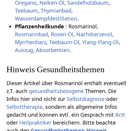
Oregano
,
Nelken-Öl
,
Sandelholzbaum
,
Teebaum
,
Thymianbad
,
Wasserdampfdestillation
.
Pflanzenheilkunde
: Rosmarinöl,
Rosmarinbad
,
Rosen-Öl
,
Nachtkerzenöl
,
Myrrhenharz
,
Teebaum-Öl
,
Ylang-Ylang-Öl
,
Auszug
,
Absorbentien
.
Hinweis Gesundheitsthemen
Dieser Artikel über Rosmarinöl enthält eventuell
z.T. auch
gesundheitsbezogene
Themen. Die
Infos hier sind nicht zur
Selbstdiagnose
oder
Selbsttherapie
, sondern als allgemeine Infos
gedacht und können evtl. ein Gespräch mit
Arzt
oder
Heilpraktiker
bereichern. Bitte beachte
auch den
Gesundheitsthemen Hinweis
.