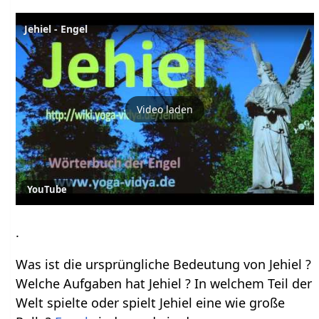
Jehiel - Engel
Video laden
YouTube
.
Was ist die ursprüngliche Bedeutung von Jehiel ?
Welche Aufgaben hat Jehiel ? In welchem Teil der
Welt spielte oder spielt Jehiel eine wie große