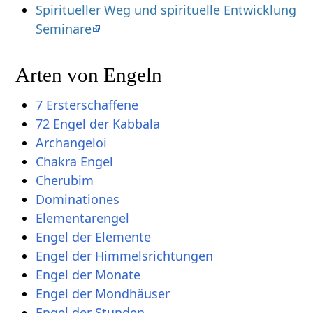
Spiritueller Weg und spirituelle Entwicklung
Seminare
Arten von Engeln
7 Ersterschaffene
72 Engel der Kabbala
Archangeloi
Chakra Engel
Cherubim
Dominationes
Elementarengel
Engel der Elemente
Engel der Himmelsrichtungen
Engel der Monate
Engel der Mondhäuser
Engel der Stunden