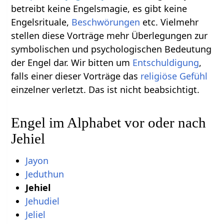
betreibt keine Engelsmagie, es gibt keine
Engelsrituale,
Beschwörungen
etc. Vielmehr
stellen diese Vorträge mehr Überlegungen zur
symbolischen und psychologischen Bedeutung
der Engel dar. Wir bitten um
Entschuldigung
,
falls einer dieser Vorträge das
religiöse
Gefühl
einzelner verletzt. Das ist nicht beabsichtigt.
Engel im Alphabet vor oder nach
Jehiel
Jayon
Jeduthun
Jehiel
Jehudiel
Jeliel