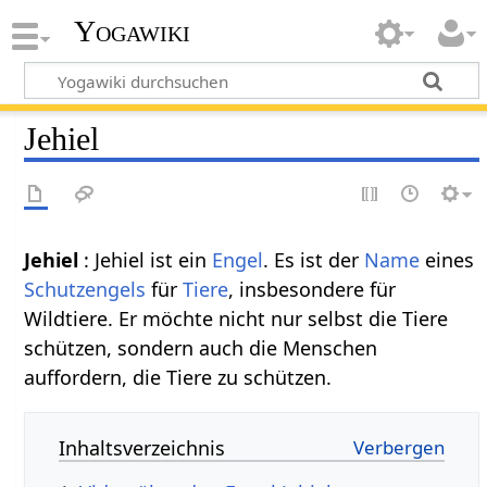
Yogawiki
Jehiel
Jehiel
: Jehiel ist ein
Engel
. Es ist der
Name
eines
Schutzengels
für
Tiere
, insbesondere für
Wildtiere. Er möchte nicht nur selbst die Tiere
schützen, sondern auch die Menschen
auffordern, die Tiere zu schützen.
Inhaltsverzeichnis