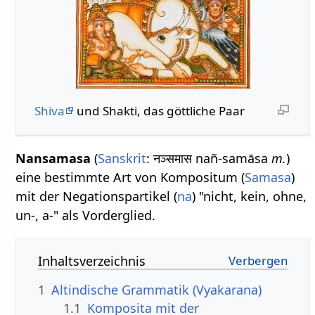
Shiva
und Shakti, das göttliche Paar
Nansamasa
(
Sanskrit
: नञ्समास nañ-samāsa
m.
)
eine bestimmte Art von Kompositum (
Samasa
)
mit der Negationspartikel (
na
) "nicht, kein, ohne,
un-, a-" als Vorderglied.
Inhaltsverzeichnis
1
Altindische Grammatik (Vyakarana)
1.1
Komposita mit der