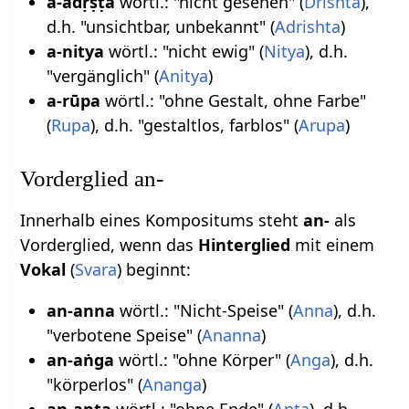
a-adṛṣṭa
wörtl.: "nicht gesehen" (
Drishta
),
d.h. "unsichtbar, unbekannt" (
Adrishta
)
a-nitya
wörtl.: "nicht ewig" (
Nitya
), d.h.
"vergänglich" (
Anitya
)
a-rūpa
wörtl.: "ohne Gestalt, ohne Farbe"
(
Rupa
), d.h. "gestaltlos, farblos" (
Arupa
)
Vorderglied an-
Innerhalb eines Kompositums steht
an-
als
Vorderglied, wenn das
Hinterglied
mit einem
Vokal
(
Svara
) beginnt:
an-anna
wörtl.: "Nicht-Speise" (
Anna
), d.h.
"verbotene Speise" (
Ananna
)
an-aṅga
wörtl.: "ohne Körper" (
Anga
), d.h.
"körperlos" (
Ananga
)