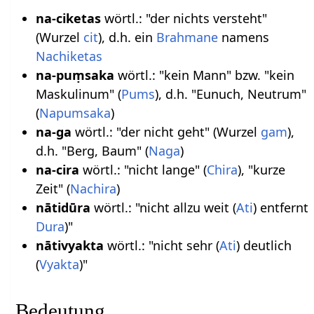
na-ciketas
wörtl.: "der nichts versteht"
(Wurzel
cit
), d.h. ein
Brahmane
namens
Nachiketas
na-puṃsaka
wörtl.: "kein Mann" bzw. "kein
Maskulinum" (
Pums
), d.h. "Eunuch, Neutrum"
(
Napumsaka
)
na-ga
wörtl.: "der nicht geht" (Wurzel
gam
),
d.h. "Berg, Baum" (
Naga
)
na-cira
wörtl.: "nicht lange" (
Chira
), "kurze
Zeit" (
Nachira
)
nātidūra
wörtl.: "nicht allzu weit (
Ati
) entfernt
Dura
)"
nātivyakta
wörtl.: "nicht sehr (
Ati
) deutlich
(
Vyakta
)"
Bedeutung