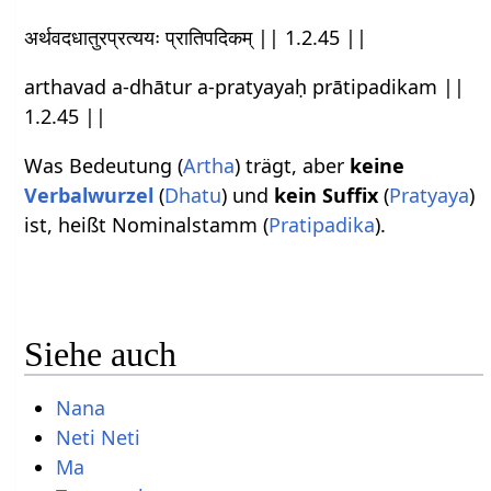
अर्थवदधातुरप्रत्ययः प्रातिपदिकम् || 1.2.45 ||
arthavad a-dhātur a-pratyayaḥ prātipadikam ||
1.2.45 ||
Was Bedeutung (
Artha
) trägt, aber
keine
Verbalwurzel
(
Dhatu
) und
kein Suffix
(
Pratyaya
)
ist, heißt Nominalstamm (
Pratipadika
).
Siehe auch
Nana
Neti Neti
Ma