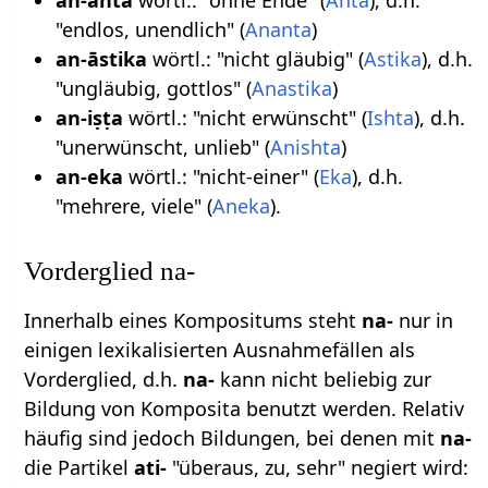
an-anta
wörtl.: "ohne Ende" (
Anta
), d.h.
"endlos, unendlich" (
Ananta
)
an-āstika
wörtl.: "nicht gläubig" (
Astika
), d.h.
"ungläubig, gottlos" (
Anastika
)
an-iṣṭa
wörtl.: "nicht erwünscht" (
Ishta
), d.h.
"unerwünscht, unlieb" (
Anishta
)
an-eka
wörtl.: "nicht-einer" (
Eka
), d.h.
"mehrere, viele" (
Aneka
).
Vorderglied na-
Innerhalb eines Kompositums steht
na-
nur in
einigen lexikalisierten Ausnahmefällen als
Vorderglied, d.h.
na-
kann nicht beliebig zur
Bildung von Komposita benutzt werden. Relativ
häufig sind jedoch Bildungen, bei denen mit
na-
die Partikel
ati-
"überaus, zu, sehr" negiert wird: