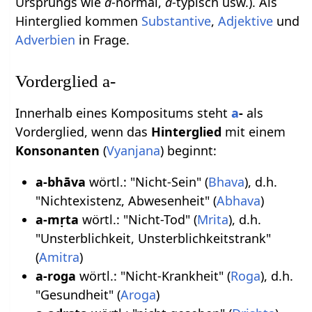
Ursprungs wie
a
-normal,
a
-typisch usw.). Als
Hinterglied kommen
Substantive
,
Adjektive
und
Adverbien
in Frage.
Vorderglied a-
Innerhalb eines Kompositums steht
a
-
als
Vorderglied, wenn das
Hinterglied
mit einem
Konsonanten
(
Vyanjana
) beginnt:
a-bhāva
wörtl.: "Nicht-Sein" (
Bhava
), d.h.
"Nichtexistenz, Abwesenheit" (
Abhava
)
a-mṛta
wörtl.: "Nicht-Tod" (
Mrita
), d.h.
"Unsterblichkeit, Unsterblichkeitstrank"
(
Amitra
)
a-roga
wörtl.: "Nicht-Krankheit" (
Roga
), d.h.
"Gesundheit" (
Aroga
)