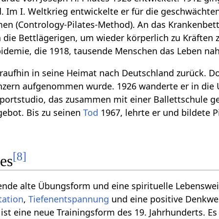
d. Im I. Weltkrieg entwickelte er für die geschwächt
men (Contrology-Pilates-Method). An das Krankenbet
 die Bettlägerigen, um wieder körperlich zu Kräfte
Epidemie, die 1918, tausende Menschen das Leben na
araufhin in seine Heimat nach Deutschland zurück. Do
nzern aufgenommen wurde. 1926 wanderte er in die 
 Sportstudio, das zusammen mit einer Ballettschule g
gebot. Bis zu seinen
Tod
1967, lehrte er und bildete P
[
8
]
es
sende alte Übungsform und eine spirituelle Lebenswei
tation
,
Tiefenentspannung
und eine positive Denkwe
s ist eine neue Trainingsform des 19. Jahrhunderts. Es 