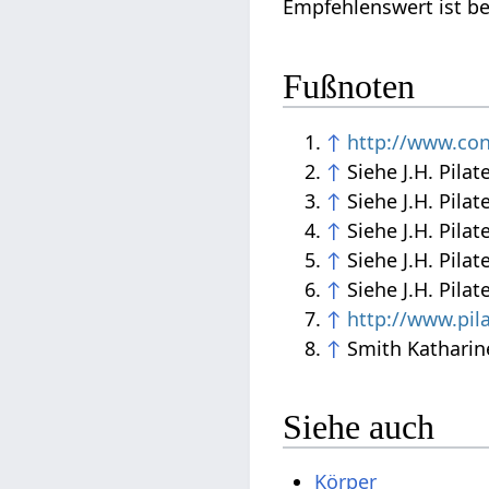
Empfehlenswert ist be
Fußnoten
↑
http://www.con
↑
Siehe J.H. Pilat
↑
Siehe J.H. Pila
↑
Siehe J.H. Pila
↑
Siehe J.H. Pila
↑
Siehe J.H. Pila
↑
http://www.pil
↑
Smith Katharine,
Siehe auch
Körper