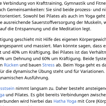
e Verbindung von Krafttraining, Gymnastik und Fitn
ch Gemeinsamkeiten: Sie sind beide prozess- und ni
torientiert. Sowohl bei Pilates als auch im Yoga geh
ne ausreichende Sauerstoffversorgung der Muskeln, 
auf die Entspannung und die Meditation legt.
htigung geschieht mit Hilfe des eigenen Körpergewic
 angespannt und massiert. Man könnte sagen, dass e
und 40% um Kräftigung. Bei Pilates ist das Verhält
0% um Dehnung und 60% um Kräftigung. Beide System
en
Rücken
und bauen
Stress
ab. Beim Yoga geht es d
für die dynamische Übung steht und für Variationen.
dynamischen Ausführung.
sstsein
nimmt langsam zu. Daher besteht ansteigen
ga
und Pilates. Es gibt bereits Verbindungen zwische
Verbunden wird hierbei das
Hatha Yoga
mit Core (Körp