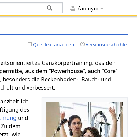
Anonym
Quelltext anzeigen
Versionsgeschichte
heitsorientiertes Ganzkörpertraining, das den
ermitte, aus dem “Powerhouse“, auch “Core“
n, besonders die Beckenboden-, Bauch- und
hult und verbessert.
anzheitlich
äftigung des
tmung
und
. Zu dem
tzt, wie