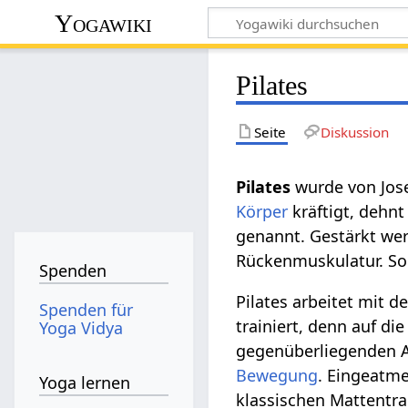
Yogawiki
Pilates
Seite
Diskussion
Pilates
wurde von Jose
Körper
kräftigt, dehnt
genannt. Gestärkt wer
Rückenmuskulatur. So
Spenden
Pilates arbeitet mit 
Spenden für
trainiert, denn auf d
Yoga Vidya
gegenüberliegenden An
Bewegung
. Eingeatm
Yoga lernen
klassischen Mattentra