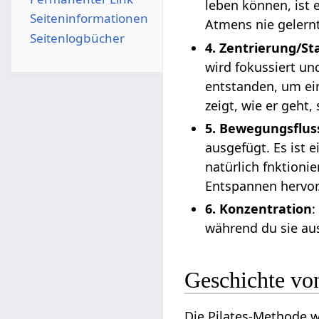
leben können, ist 
Seiten­­informationen
Atmens nie gelern
Seitenlogbücher
4. Zentrierung/St
wird fokussiert und
entstanden, um ei
zeigt, wie er geht,
5. Bewegungsflus
ausgefügt. Es ist 
natürlich fnktioni
Entspannen hervor
6. Konzentration
:
während du sie au
Geschichte von
Die Pilates-Methode w