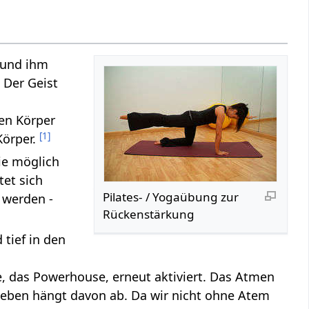
 und ihm
 Der Geist
en Körper
[
1
]
Körper.
ie möglich
tet sich
Pilates- / Yogaübung zur
 werden -
Rückenstärkung
 tief in den
, das Powerhouse, erneut aktiviert. Das Atmen
 Leben hängt davon ab. Da wir nicht ohne Atem