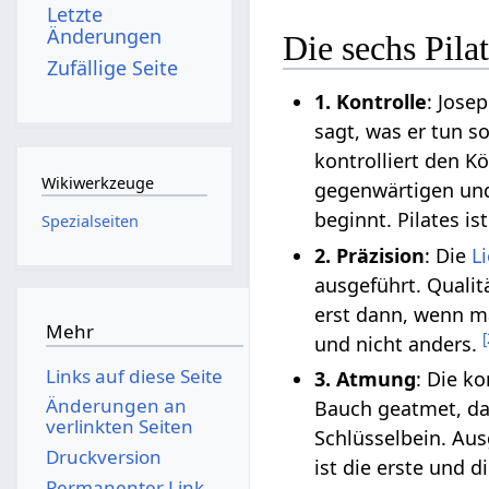
Letzte
Änderungen
Die sechs Pila
Zufällige Seite
1. Kontrolle
: Jose
sagt, was er tun s
kontrolliert den K
Wikiwerkzeuge
gegenwärtigen und
beginnt. Pilates i
Spezialseiten
2. Präzision
: Die
L
ausgeführt. Qualitä
erst dann, wenn m
Mehr
[
und nicht anders.
Links auf diese Seite
3. Atmung
: Die k
Änderungen an
Bauch geatmet, da
verlinkten Seiten
Schlüsselbein. Au
Druckversion
ist die erste und 
Permanenter Link