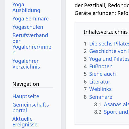
Yoga
der Pezziball, Redondo
Ausbildung
Geräte erfunden: Refor
Yoga Seminare
Yogaschulen
Inhaltsverzeichnis
Berufsverband
der
1
Die sechs Pilate
Yogalehrer/inne
2
Geschichte von 
n
3
Yoga und Pilate
Yogalehrer
4
Fußnoten
Verzeichnis
5
Siehe auch
6
Literatur
Navigation
7
Weblinks
Hauptseite
8
Seminare
8.1
Asanas al
Gemeinschafts­
portal
8.2
Sport und
Aktuelle
Ereignisse