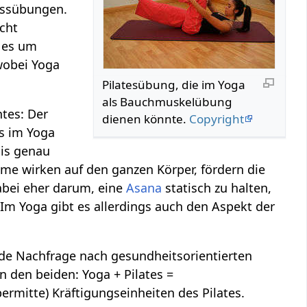
essübungen.
cht
t es um
wobei Yoga
Pilatesübung, die im Yoga
als Bauchmuskelübung
htes: Der
dienen könnte.
Copyright
s im Yoga
nis genau
e wirken auf den ganzen Körper, fördern die
abei eher darum, eine
Asana
statisch zu halten,
 Im Yoga gibt es allerdings auch den Aspekt der
de Nachfrage nach gesundheitsorientierten
n den beiden: Yoga + Pilates =
ermitte) Kräftigungseinheiten des Pilates.