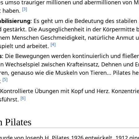
es umso trauriger millionen und abermillionen von M
[
3
]
t haben.
abilisierung
: Es geht um die Bedeutung des stabile
 gestärkt. Die Ausgeglichenheit in der Körpermitte be
nem Menschen Geschmeidigkeit, natürliche Anmut und 
[
4
]
 spielt und arbeitet.
s
: Die Bewegungen werden kontinuierlich und fließ
ein Wechselspiel zwischen Krafteinsatz, Dehnen und
eren, genauso wie die Muskeln von Tieren... Pilates
[
5
]
.
 Kontrollierte Übungen mit Kopf und Herz. Konzentri
[
6
]
sführst.
 Pilates
urde von Joseph H. Pilates 1926 entwickelt. 1912 gin