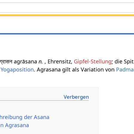
्रासन agrāsana
n.
, Ehrensitz,
Gipfel-Stellung
; die Sp
e
Yogaposition
. Agrasana gilt als Variation von
Padma
chreibung der Asana
von Agrasana