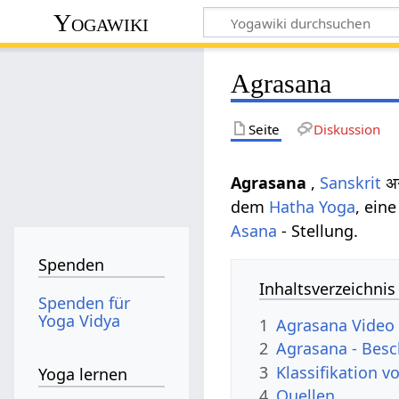
Yogawiki
Agrasana
Seite
Diskussion
Agrasana
,
Sanskrit
अग
dem
Hatha Yoga
, ein
Asana
- Stellung.
Spenden
Inhaltsverzeichnis
Spenden für
Yoga Vidya
1
Agrasana Video
2
Agrasana - Bes
3
Klassifikation 
Yoga lernen
4
Quellen