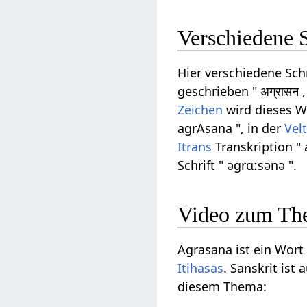
Verschiedene 
Hier verschiedene Sch
geschrieben " अग्रासन 
Zeichen
wird dieses Wo
agrAsana ", in der
Vel
Itrans
Transkription " 
Schrift " əɡrɑːsənə ".
Video zum Th
Agrasana ist ein Wort
Itihasas
. Sanskrit ist
diesem Thema: