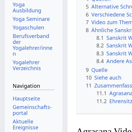
Yoga
5
Alternative Sch
Ausbildung
6
Verschiedene Sc
Yoga Seminare
7
Video zum The
Yogaschulen
8
Ähnliche Sanskr
Berufsverband
8.1
Sanskrit 
der
8.2
Sanskrit 
Yogalehrer/inne
8.3
Sanskrit 
n
8.4
Andere A
Yogalehrer
Verzeichnis
9
Quelle
10
Siehe auch
11
Zusammenfassu
Navigation
11.1
Agrasan
Hauptseite
11.2
Ehrensit
Gemeinschafts­
portal
Aktuelle
Ereignisse
Agrasana Vide