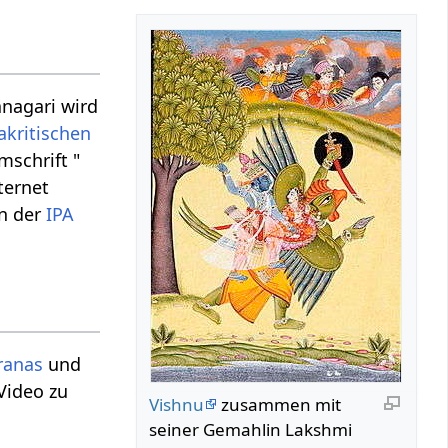
anagari wird
akritischen
schrift "
ternet
in der
IPA
ranas
und
 Video zu
Vishnu
zusammen mit
seiner Gemahlin Lakshmi