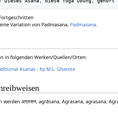
g: Dieses Asana, diese Yoga Übung, gehört 
 Fortgeschritten
 eine Variation von Padmasana,
Padmasana
.
en in folgenden Werken/Quellen/Orten:
aditional Asanas - by M.L. Gharote
chreibweisen
 werden अग्रासन, agrāsana, Agrasana, agrasana, Agra