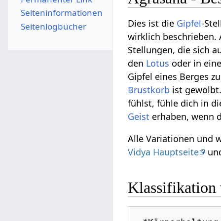
Seiten­­informationen
Dies ist die
Gipfel
-Ste
Seitenlogbücher
wirklich beschrieben.
Stellungen, die sich 
den
Lotus
oder in ein
Gipfel eines Berges 
Brustkorb
ist gewölbt
fühlst, fühle dich in
Geist
erhaben, wenn d
Alle Variationen und 
Vidya Hauptseite
und
Klassifikation