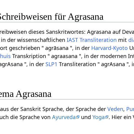
Schreibweisen für Agrasana
reibweisen dieses Sanskritwortes: Agrasana auf Dev
, in der wissenschaftlichen
IAST
Transliteration
mit
di
rt geschrieben " agrāsana ", in der
Harvard-Kyoto
Um
thuis
Transkription " agraasana ", in der modernen In
agrAsana ", in der
SLP1
Transliteration " agrAsana ", 
ema Agrasana
 aus der Sanskrit Sprache, der Sprache der
Veden
,
Pu
 auch die Sprache von
Ayurveda
und
Yoga
. Hier ein