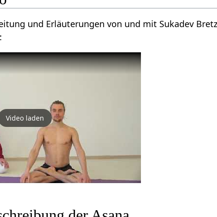
leitung und Erläuterungen von und mit Sukadev Bret
:
Video laden
schreibung der Asana