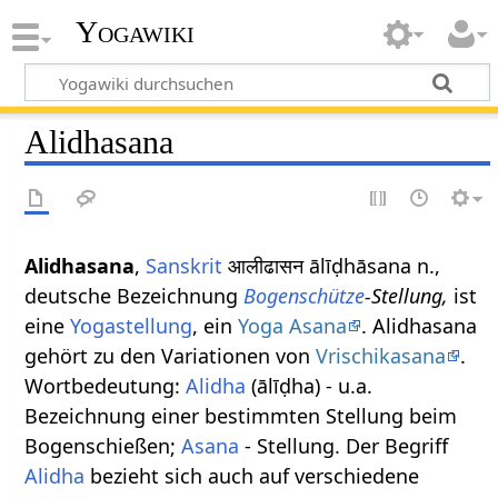
Yogawiki
Alidhasana
Alidhasana
,
Sanskrit
आलीढासन ālīḍhāsana n.,
deutsche Bezeichnung
Bogenschütze
-Stellung,
ist
eine
Yogastellung
, ein
Yoga Asana
. Alidhasana
gehört zu den Variationen von
Vrischikasana
.
Wortbedeutung:
Alidha
(ālīḍha) - u.a.
Bezeichnung einer bestimmten Stellung beim
Bogenschießen;
Asana
- Stellung. Der Begriff
Alidha
bezieht sich auch auf verschiedene