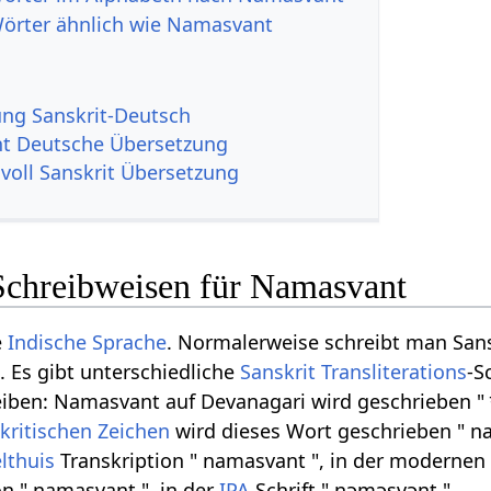
Wörter ähnlich wie Namasvant
g Sanskrit-Deutsch
t Deutsche Übersetzung
svoll Sanskrit Übersetzung
Schreibweisen für Namasvant
e
Indische Sprache
. Normalerweise schreibt man Sans
t
. Es gibt unterschiedliche
Sanskrit Transliterations
-S
iben: Namasvant auf Devanagari wird geschrieben " नमस
akritischen Zeichen
wird dieses Wort geschrieben " n
lthuis
Transkription " namasvant ", in der modernen
on " namasvant ", in der
IPA
Schrift " nəməsvənt̪ ".