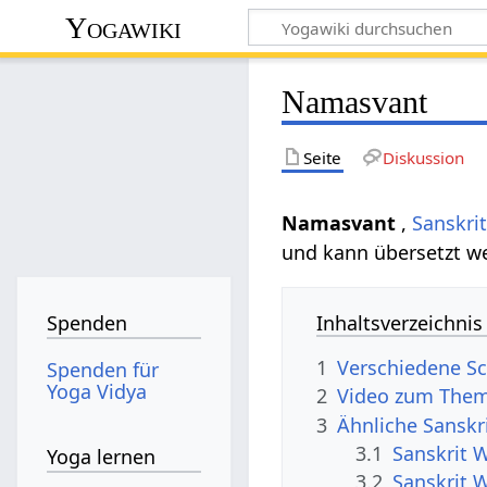
Yogawiki
Namasvant
Seite
Diskussion
Namasvant
,
Sanskri
und kann übersetzt w
Inhaltsverzeichnis
Spenden
1
Verschiedene S
Spenden für
Yoga Vidya
2
Video zum The
3
Ähnliche Sanskr
3.1
Sanskrit 
Yoga lernen
3.2
Sanskrit 