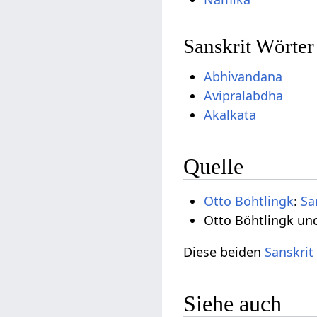
Sanskrit Wörte
Abhivandana
Avipralabdha
Akalkata
Quelle
Otto Böhtlingk
:
Sa
Otto Böhtlingk un
Diese beiden
Sanskrit
Siehe auch