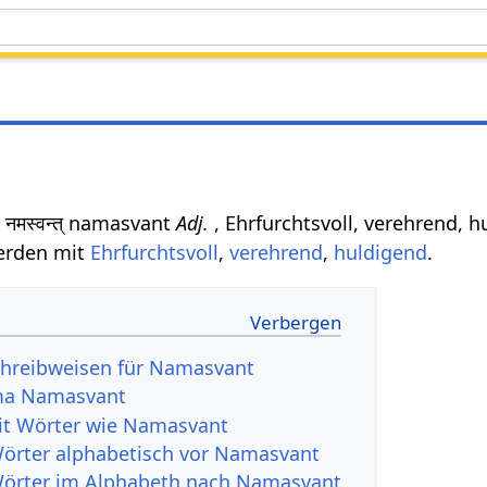
t
नमस्वन्त् namasvant
Adj.
, Ehrfurchtsvoll, verehrend, 
erden mit
Ehrfurchtsvoll
,
verehrend
,
huldigend
.
chreibweisen für Namasvant
ma Namasvant
it Wörter wie Namasvant
Wörter alphabetisch vor Namasvant
Wörter im Alphabeth nach Namasvant