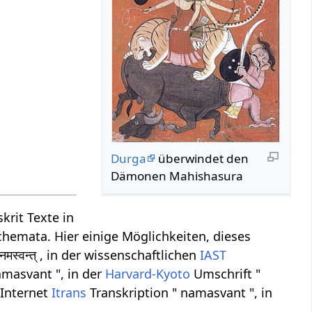
Durga
überwindet den
Dämonen Mahishasura
krit Texte in
chemata. Hier einige Möglichkeiten, dieses
्वन्त् , in der wissenschaftlichen
IAST
amasvant ", in der
Harvard-Kyoto
Umschrift "
 Internet
Itrans
Transkription " namasvant ", in