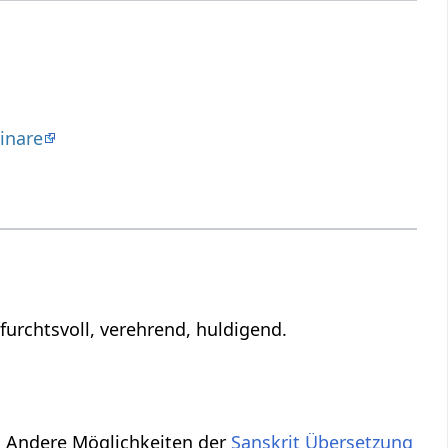
inare
urchtsvoll, verehrend, huldigend.
. Andere Möglichkeiten der
Sanskrit Übersetzung