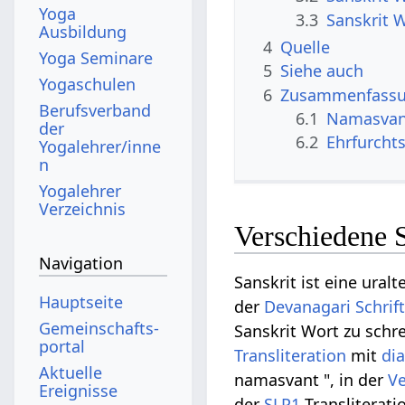
Yoga
3.3
Sanskrit 
Ausbildung
4
Quelle
Yoga Seminare
5
Siehe auch
Yogaschulen
6
Zusammenfassun
Berufsverband
6.1
Namasvan
der
6.2
Ehrfurcht
Yogalehrer/inne
n
Yogalehrer
Verzeichnis
Verschiedene 
Navigation
Sanskrit ist eine uralt
Hauptseite
der
Devanagari Schrif
Gemeinschafts­
Sanskrit Wort zu schre
portal
Transliteration
mit
di
Aktuelle
namasvant ", in der
Ve
Ereignisse
der
SLP1
Transliterati