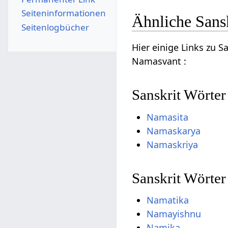
Seiten­­informationen
Ähnliche Sans
Seitenlogbücher
Hier einige Links zu 
Namasvant :
Sanskrit Wörter
Namasita
Namaskarya
Namaskriya
Sanskrit Wörte
Namatika
Namayishnu
Namika