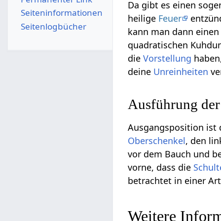
Da gibt es einen sog
Seiten­­informationen
heilige
Feuer
entzünd
Seitenlogbücher
kann man dann einen 
quadratischen Kuhdu
die
Vorstellung
haben,
deine
Unreinheiten
ve
Ausführung de
Ausgangsposition ist
Oberschenkel
, den li
vor dem Bauch und be
vorne, dass die
Schult
betrachtet in einer A
Weitere Infor