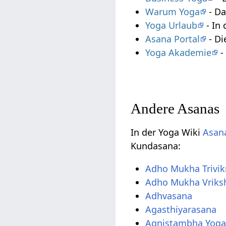
Warum Yoga
- Da
Yoga Urlaub
- In 
Asana Portal
- Di
Yoga Akademie
-
Andere Asanas
In der Yoga Wiki
Asana
Kundasana:
Adho Mukha Trivi
Adho Mukha Vriks
Adhvasana
Agasthiyarasana
Agnistambha Yog