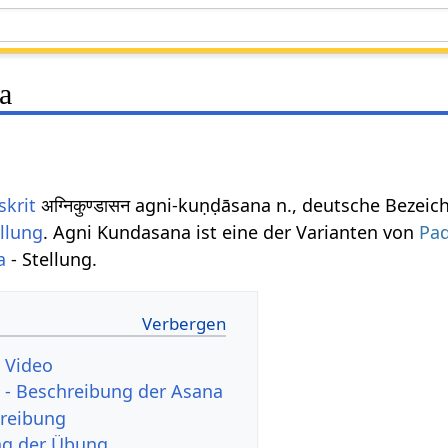
a
skrit
अग्निकुण्डासन agni-kuṇḍāsana n., deutsche Bezei
llung
. Agni Kundasana ist eine der Varianten von
Pa
a
- Stellung.
 Video
 - Beschreibung der Asana
reibung
ng der Übung