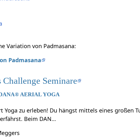
a
ine Variation von Padmasana:
 von Padmasana
s Challenge Seminare
026 DANA® AERIAL YOGA
t Yoga zu erleben! Du hängst mittels eines großen T
 erfährst. Beim DAN…
Meggers