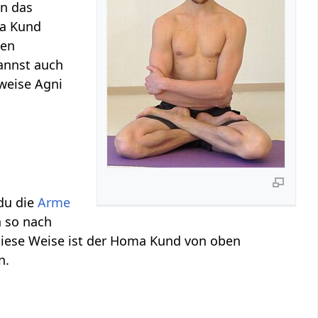
n das
ma Kund
nen
annst auch
weise Agni
 du die
Arme
h so nach
diese Weise ist der Homa Kund von oben
n.