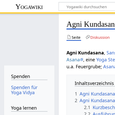
Yogawiki
Agni Kundasan
Seite
Diskussion
Agni Kundasana
,
San
Asana
, eine
Yoga Ste
u.a. Feuergrube;
Asan
Spenden
Inhaltsverzeichnis
Spenden für
Yoga Vidya
1
Agni Kundasana
2
Agni Kundasana
2.1
Kurzbesch
Yoga lernen
2.2
Ausführu