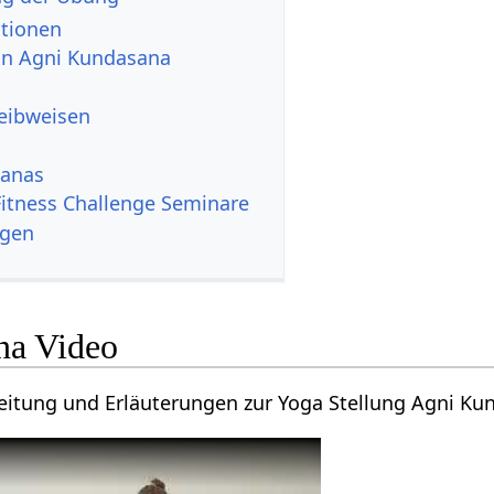
ationen
von Agni Kundasana
reibweisen
sanas
itness Challenge Seminare
ngen
na Video
leitung und Erläuterungen zur Yoga Stellung Agni Ku