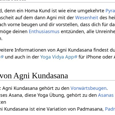
d, denn ein Homa Kund ist wie eine umgekehrte
Pyr
nscheit auf dem dann Agni mit der
Wesenheit
des hei
ach vorne beugen und dir vorstellen, dass dich für d
r möge deinen
Enthusiasmus
entzünden, alle Unreinh
n.
 weitere Informationen von Agni Kundasana findest 
e
und auch in der
Yoga Vidya App
für iPhone oder 
n von Agni Kundasana
: Agni Kundasana gehört zu den
Vorwärtsbeugen
.
eses Asana, diese Yoga Übung, gehört zu den
Asanas 
ten
ni Kundasana ist eine Variation von Padmasana,
Pad