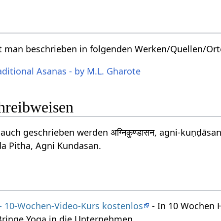
t man beschrieben in folgenden Werken/Quellen/Ort
aditional Asanas - by M.L. Gharote
chreibweisen
uch geschrieben werden अग्निकुण्डासन, agni-kuṇḍāsa
a Pitha, Agni Kundasan.
 - 10-Wochen-Video-Kurs kostenlos
- In 10 Wochen 
Bringe Yoga in die Unternehmen