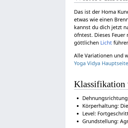
Das ist der Homa Kun
etwas wie einen Bren
kannst du dich jetzt n
öfntest. Dieses Feue
göttlichen
Licht
führe
Alle Variationen und
Yoga Vidya Hauptseit
Klassifikatio
Dehnungsrichtung
Körperhaltung: Di
Level: Fortgeschrit
Grundstellung: Ag