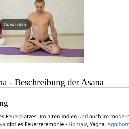
Video laden
a - Beschreibung der Asana
ung
 des Feuerplatzes. Im alten Indien und auch im moder
ya
gibt es Feuerzeremonie -
Homa
, Yagna,
Agnihot