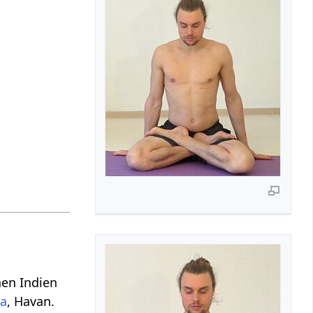
nen Indien
ra
, Havan.