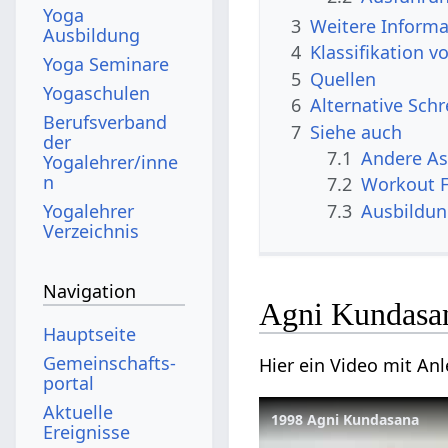
Yoga
3
Weitere Inform
Ausbildung
4
Klassifikation 
Yoga Seminare
5
Quellen
Yogaschulen
6
Alternative Sch
Berufsverband
7
Siehe auch
der
7.1
Andere A
Yogalehrer/inne
n
7.2
Workout F
7.3
Ausbildu
Yogalehrer
Verzeichnis
Navigation
Agni Kundasa
Hauptseite
Gemeinschafts­
Hier ein Video mit An
portal
Aktuelle
1998 Agni Kundasana
Ereignisse