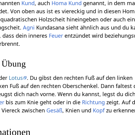
enannten
Kund
, auch
Homa Kund
genannt, in dem ma
et. Von oben aus ist es viereckig und in diesen Ho
quadratischen Holzscheit hineingeben oder auch ei
ngscheit.
Agni
Kundasana sieht ähnlich aus und du k
 dass dein inneres
Feuer
entzündet wird beziehungs
rbrennt.
r Übung
 der
Lotus
. Du gibst den rechten Fuß auf den linken
nken Fuß auf den rechten Oberschenkel. Dann faltest
ugst dich nach vorne. Wenn du kannst, legst du dic
er
bis zum Knie geht oder in die
Richtung
zeigt. Auf 
rt Viereck zwischen
Gesäß
, Knien und
Kopf
zu erkenne
mationen