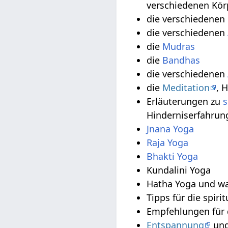
verschiedenen Kö
die verschiedenen
die verschiedenen
die
Mudras
die
Bandhas
die verschiedenen
die
Meditation
, 
Erläuterungen zu
s
Hinderniserfahrun
Jnana Yoga
Raja Yoga
Bhakti Yoga
Kundalini Yoga
Hatha Yoga und wa
Tipps für die spiri
Empfehlungen für d
Entspannung
un