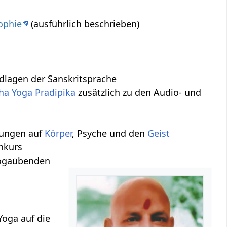
ophie
(ausführlich beschrieben)
undlagen der Sanskritsprache
ha Yoga Pradipika
zusätzlich zu den Audio- und
kungen auf
Körper
, Psyche und den
Geist
enkurs
Yogaübenden
Yoga auf die