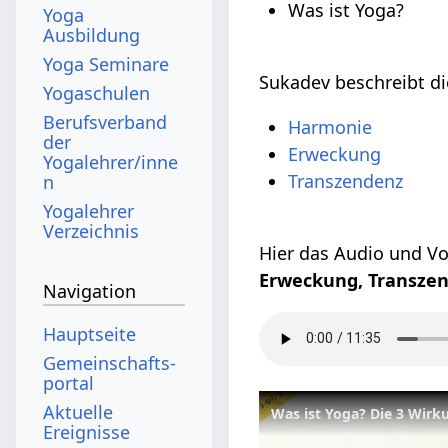
Was ist Yoga?
Yoga
Ausbildung
Yoga Seminare
Sukadev beschreibt d
Yogaschulen
Berufsverband
Harmonie
der
Erweckung
Yogalehrer/inne
Transzendenz
n
Yogalehrer
Verzeichnis
Hier das Audio und V
Erweckung, Transzen
Navigation
Hauptseite
Gemeinschafts­
portal
Aktuelle
Ereignisse