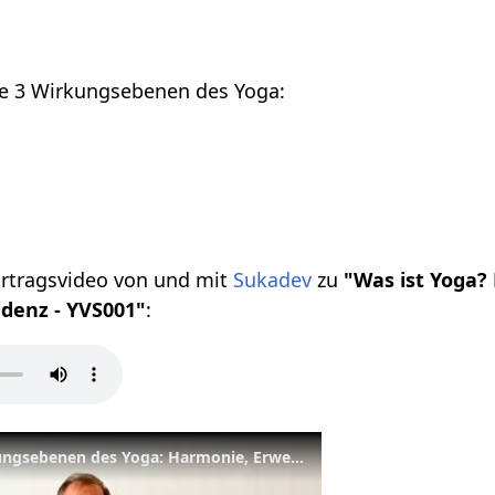
ie 3 Wirkungsebenen des Yoga:
ortragsvideo von und mit
Sukadev
zu
"Was ist Yoga?
denz - YVS001"
:
Was ist Yoga? Die 3 Wirkungsebenen des Yoga: Harmonie, Erweckung, Transzendenz - YVS001