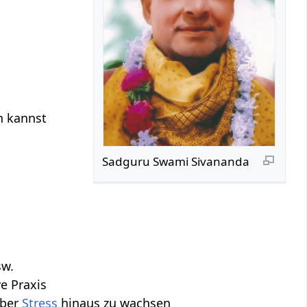
n kannst
Sadguru Swami Sivananda
w.
e Praxis
über
Stress
hinaus zu wachsen