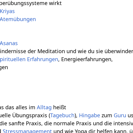
rperübungssysteme wirkt
Kriyas
Atemübungen
Asanas
Hindernisse der Meditation und wie du sie überwinde
pirituellen Erfahrungen
, Energieerfahrungen,
gen
s das alles im
Alltag
heißt
tuelle Übungspraxis (
Tagebuch
),
Hingabe
zum
Guru
us
ie sanfte Praxis, die normale Praxis und die intensiv
d
Stressmanagement
und wie Yoga dir helfen kann, 