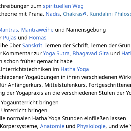
chreibungen zum
spirituellen Weg
theorie mit Prana,
Nadis
,
Chakras
,
Kundalini Philos
Mantras
,
Mantraweihe
und Namensgebung
er
Pujas
und
Homas
eihe über
Sanskrit
, lernen der Schrift, lernen der Gr
er Kommentar zur
Yoga Sutra
,
Bhagavad Gita
und
Hat
ch schon früher gemacht habe
Unterrichtstechniken im
Hatha Yoga
chiedener Yogaübungen in ihren verschiedenen Wir
ür Anfängerkurs, Mittelstufenkurs, Fortgeschritten
ng der Yogapraxis an die verschiedenen Stufen der 
 Yogaunterricht bringen
 Unterricht bringen
die normalen Hatha Yoga Stunden einfließen lassen
 Körpersysteme,
Anatomie
und
Physiologie
, und wie 