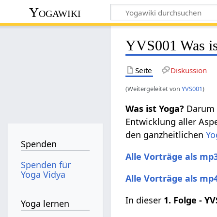
Yogawiki
YVS001 Was is
Seite
Diskussion
(Weitergeleitet von
YVS001
)
Was ist Yoga?
Darum g
Entwicklung aller Asp
den ganzheitlichen
Yo
Spenden
Alle Vorträge als mp
Spenden für
Yoga Vidya
Alle Vorträge als mp
In dieser
1. Folge -
YV
Yoga lernen