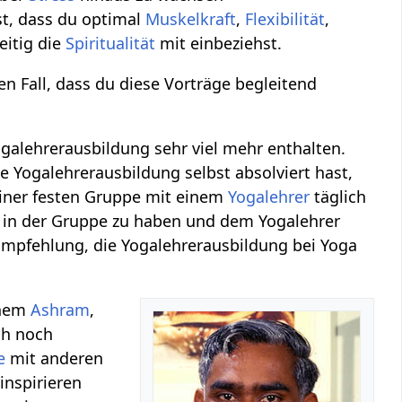
t, dass du optimal
Muskelkraft
,
Flexibilität
,
eitig die
Spiritualität
mit einbeziehst.
n Fall, dass du diese Vorträge begleitend
Yogalehrerausbildung sehr viel mehr enthalten.
 Yogalehrerausbildung selbst absolviert hast,
n einer festen Gruppe mit einem
Yogalehrer
täglich
ch in der Gruppe zu haben und dem Yogalehrer
 Empfehlung, die Yogalehrerausbildung bei Yoga
inem
Ashram
,
ch noch
e
mit anderen
inspirieren