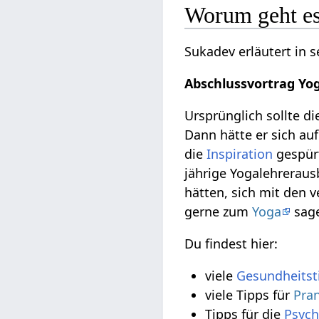
Worum geht es
Sukadev erläutert in 
Abschlussvortrag Yo
Ursprünglich sollte 
Dann hätte er sich auf
die
Inspiration
gespürt
jährige Yogalehreraus
hätten, sich mit den 
gerne zum
Yoga
sag
Du findest hier:
viele
Gesundheitst
viele Tipps für
Pra
Tipps für die
Psyc