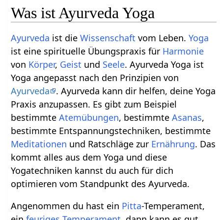
Was ist Ayurveda Yoga
Ayurveda
ist die
Wissenschaft
vom Leben.
Yoga
ist eine spirituelle Übungspraxis für
Harmonie
von
Körper
,
Geist
und
Seele
. Ayurveda Yoga ist
Yoga angepasst nach den Prinzipien von
Ayurveda
. Ayurveda kann dir helfen, deine Yoga
Praxis anzupassen. Es gibt zum Beispiel
bestimmte
Atemübungen
, bestimmte
Asanas
,
bestimmte Entspannungstechniken, bestimmte
Meditationen
und Ratschläge zur
Ernährung
. Das
kommt alles aus dem Yoga und diese
Yogatechniken kannst du auch für dich
optimieren vom Standpunkt des Ayurveda.
Angenommen du hast ein
Pitta
-Temperament,
ein
feuriges
Temperament
, dann kann es gut