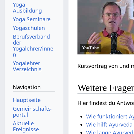
Yoga
Ausbildung
Yoga Seminare
Yogaschulen
Berufsverband
der
Yogalehrer/inne
YouTube
n
Yogalehrer
Kurzvortrag von und
Verzeichnis
Weitere Frag
Navigation
Hauptseite
Hier findest du Antw
Gemeinschafts­
portal
Wie funktioniert 
Aktuelle
Wie hilft Ayurveda
Ereignisse
Wie lange Ayurved