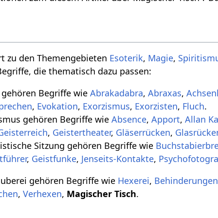
rt zu den Themengebieten
Esoterik
,
Magie
,
Spiritism
egriffe, die thematisch dazu passen:
gehören Begriffe wie
Abrakadabra
,
Abraxas
,
Achsen
prechen
,
Evokation
,
Exorzismus
,
Exorzisten
,
Fluch
.
smus gehören Begriffe wie
Absence
,
Apport
,
Allan K
Geisterreich
,
Geistertheater
,
Gläserrücken
,
Glasrücke
istische Sitzung gehören Begriffe wie
Buchstabierbre
tführer
,
Geistfunke
,
Jenseits-Kontakte
,
Psychofotogra
uberei gehören Begriffe wie
Hexerei
,
Behinderunge
chen
,
Verhexen
,
Magischer Tisch
.