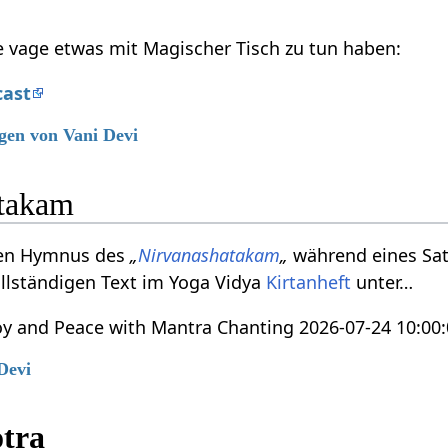
ie vage etwas mit Magischer Tisch zu tun haben:
cast
gen von Vani Devi
atakam
 den Hymnus des
„
Nirvanashatakam
„
während eines Sa
ollständigen Text im Yoga Vidya
Kirtanheft
unter…
Joy and Peace with Mantra Chanting 2026-07-24 10:00
Devi
otra