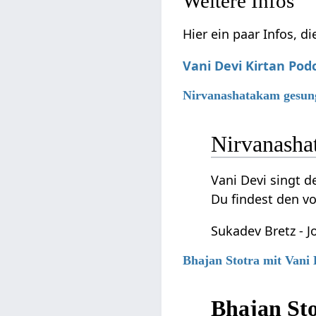
Weitere Infos
Hier ein paar Infos, d
Vani Devi Kirtan Pod
Nirvanashatakam gesun
Nirvanash
Vani Devi singt
Du findest den v
Sukadev Bretz - 
Bhajan Stotra mit Vani 
Bhajan St