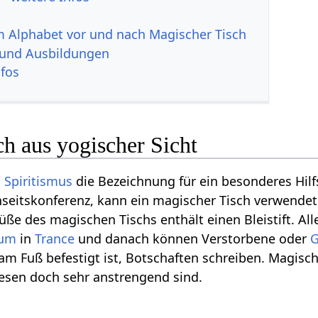
im Alphabet vor und nach Magischer Tisch
 und Ausbildungen
nfos
h aus yogischer Sicht
m
Spiritismus
die Bezeichnung für ein besonderes Hilfs
enseitskonferenz, kann ein magischer Tisch verwendet 
Füße des magischen Tischs enthält einen Bleistift. Al
ium
in
Trance
und danach können Verstorbene oder
G
r am Fuß befestigt ist, Botschaften schreiben. Magis
twesen doch sehr anstrengend sind.