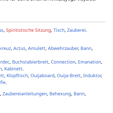
us
,
Spiritistische Sitzung
,
Tisch
,
Zauberei
.
kreuz
,
Actus
,
Amulett
,
Abwehrzauber
,
Bann
,
ardec
,
Buchstabierbrett
,
Connection
,
Emanation
,
n
,
Kabinett
.
tt
,
Klopftisch
,
Ouijaboard
,
Ouija-Brett
,
Induktor
,
fie
.
n
,
Zaubereianleitungen
,
Behexung
,
Bann
,