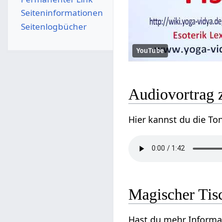
Seiten­­informationen
Seitenlogbücher
YouTube
Audiovortrag 
Hier kannst du die To
Magischer Tisc
Hast du mehr Informat