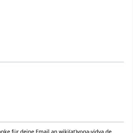
ke für deine Email an wiki(at)yoga-vidya.de.