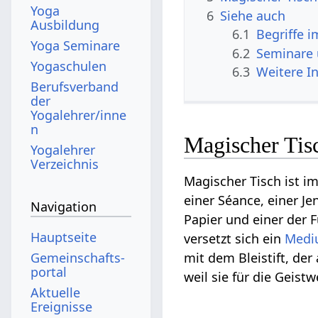
Yoga
6
Siehe auch
Ausbildung
6.1
Begriffe 
Yoga Seminare
6.2
Seminare
Yogaschulen
6.3
Weitere I
Berufsverband
der
Yogalehrer/inne
n
Magischer Tisc
Yogalehrer
Verzeichnis
Magischer Tisch ist i
einer Séance, einer J
Navigation
Papier und einer der 
Hauptseite
versetzt sich ein
Med
Gemeinschafts­
mit dem Bleistift, de
portal
weil sie für die Geis
Aktuelle
Ereignisse