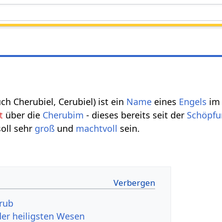
uch Cherubiel, Cerubiel) ist ein
Name
eines
Engels
i
t
über die
Cherubim
- dieses bereits seit der
Schöpf
oll sehr
groß
und
machtvoll
sein.
erub
der heiligsten Wesen