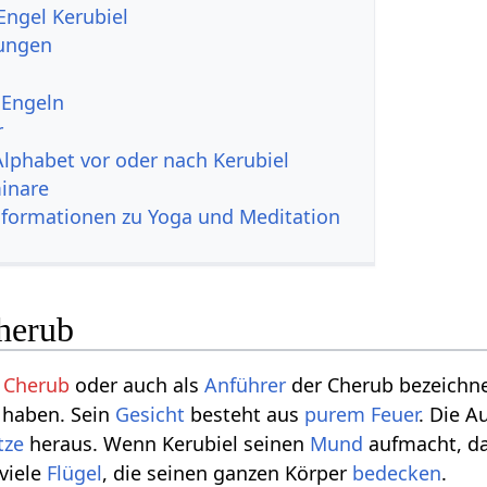
Engel Kerubiel
zungen
 Engeln
r
Alphabet vor oder nach Kerubiel
inare
nformationen zu Yoga und Meditation
Cherub
s
Cherub
oder auch als
Anführer
der Cherub bezeichnet
haben. Sein
Gesicht
besteht aus
purem
Feuer
. Die A
tze
heraus. Wenn Kerubiel seinen
Mund
aufmacht, da
 viele
Flügel
, die seinen ganzen Körper
bedecken
.