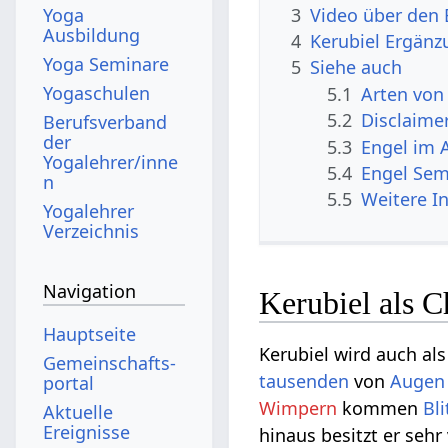
3
Video über den 
Yoga
Ausbildung
4
Kerubiel Ergän
Yoga Seminare
5
Siehe auch
Yogaschulen
5.1
Arten von
5.2
Disclaime
Berufsverband
der
5.3
Engel im 
Yogalehrer/inne
5.4
Engel Sem
n
5.5
Weitere I
Yogalehrer
Verzeichnis
Navigation
Kerubiel als 
Hauptseite
Kerubiel wird auch al
Gemeinschafts­
tausenden
von
Augen
portal
Wimpern
kommen
Bli
Aktuelle
Ereignisse
hinaus besitzt er sehr