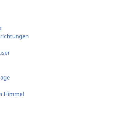
e
srichtungen
user
tage
en Himmel