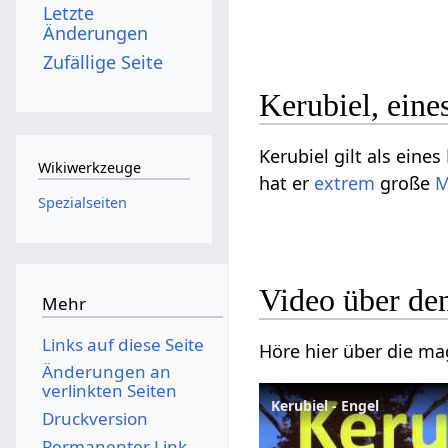
Letzte
Änderungen
Zufällige Seite
Kerubiel, eine
Kerubiel gilt als eines
Wikiwerkzeuge
hat er
extrem
große
M
Spezialseiten
Video über de
Mehr
Links auf diese Seite
Höre hier über die ma
Änderungen an
verlinkten Seiten
Kerubiel - Engel
Druckversion
Permanenter Link