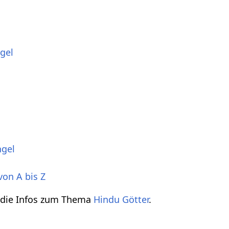
gel
ngel
von A bis Z
h die Infos zum Thema
Hindu Götter
.