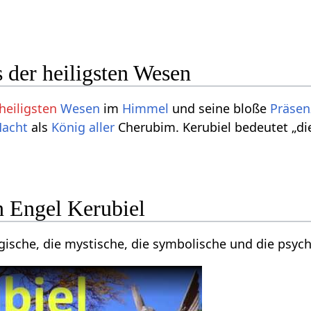
s der heiligsten Wesen
heiligsten
Wesen
im
Himmel
und seine bloße
Präsen
acht
als
König
aller
Cherubim. Kerubiel bedeutet „d
n Engel Kerubiel
gische, die mystische, die symbolische und die psych