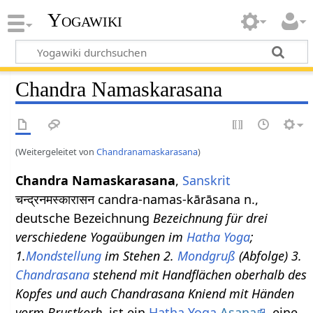
Yogawiki
Chandra Namaskarasana
(Weitergeleitet von
Chandranamaskarasana
)
Chandra Namaskarasana
,
Sanskrit
चन्द्रनमस्कारासन candra-namas-kārāsana n.,
deutsche Bezeichnung
Bezeichnung für drei
verschiedene Yogaübungen im
Hatha Yoga
;
1.
Mondstellung
im Stehen 2.
Mondgruß
(Abfolge) 3.
Chandrasana
stehend mit Handflächen oberhalb des
Kopfes und auch Chandrasana Kniend mit Händen
vorm Brustkorb,
ist ein
Hatha Yoga
Asana
, eine