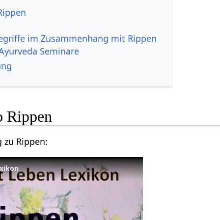
Ayurveda Seminare
ung
Hier ein kurzer Vortrag zu Rippen‏‎:
xikon