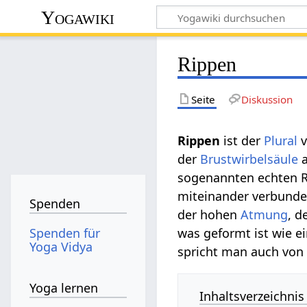
Yogawiki
Rippen
Seite
Diskussion
Rippen‏‎
ist der
Plural
v
der
Brustwirbelsäule
a
sogenannten echten R
miteinander verbunde
Spenden
der hohen
Atmung
, d
Spenden für
was geformt ist wie e
Yoga Vidya
spricht man auch von 
Yoga lernen
Inhaltsverzeichnis