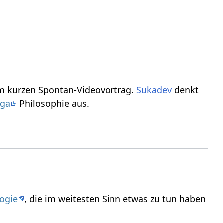
s? Verstehe etwas mehr über das Thema Rippen‏‎ in einem kurzen Spontan-Videovortrag.
Sukadev
denkt
oga
Philosophie aus.
ogie
, die im weitesten Sinn etwas zu tun haben