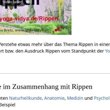
Video laden
Rippen‏‎ - was ist da
laut nach über das Wort bzw. den Ausdruck Rippen‏‎ vom Standpunkt der
Y
ieten
Naturheilkunde
,
Anatomie
,
Medizin
und
Psychol
 zum Beispiel