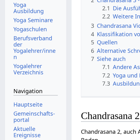
Yoga
2.1
Die Ausfü
Ausbildung
2.2
Weitere I
Yoga Seminare
3
Chandrasana Vi
Yogaschulen
4
Klassifikation 
Berufsverband
5
Quellen
der
6
Alternative Sch
Yogalehrer/inne
n
7
Siehe auch
Yogalehrer
7.1
Andere A
Verzeichnis
7.2
Yoga und 
7.3
Ausbildu
Navigation
Hauptseite
Gemeinschafts­
Chandrasana 2
portal
Aktuelle
Chandrasana 2, auch 
Ereignisse