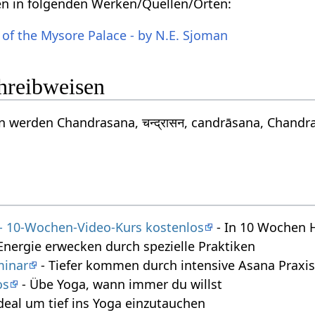
en in folgenden Werken/Quellen/Orten:
 of the Mysore Palace - by N.E. Sjoman
chreibweisen
 werden Chandrasana, चन्द्रासन, candrāsana, Chandr
 - 10-Wochen-Video-Kurs kostenlos
- In 10 Wochen 
Energie erwecken durch spezielle Praktiken
minar
- Tiefer kommen durch intensive Asana Praxi
os
- Übe Yoga, wann immer du willst
deal um tief ins Yoga einzutauchen