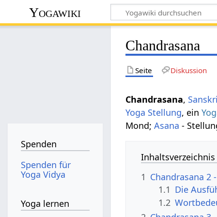
Yogawiki
Chandrasana
Seite
Diskussion
Chandrasana
,
Sanskr
Yoga Stellung
, ein
Yog
Mond;
Asana
- Stellun
Spenden
Inhaltsverzeichnis
Spenden für
Yoga Vidya
1
Chandrasana 2 
1.1
Die Ausfü
1.2
Wortbede
Yoga lernen
2
Chandrasana 3 