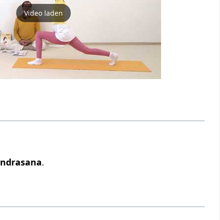
Video laden
ndrasana
.