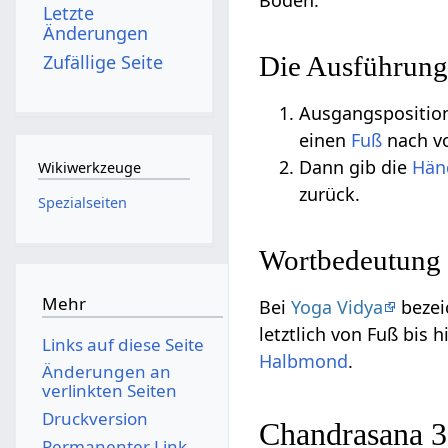
Boden.
Letzte
Änderungen
Zufällige Seite
Die Ausführung
Ausgangsposition
einen
Fuß
nach v
Dann gib die
Hän
Wikiwerkzeuge
zurück.
Spezialseiten
Wortbedeutung
Mehr
Bei
Yoga Vidya
bezei
letztlich von Fuß bis
Links auf diese Seite
Halbmond
.
Änderungen an
verlinkten Seiten
Druckversion
Chandrasana 3
Permanenter Link