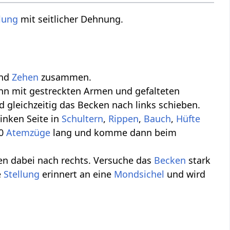
lung
mit seitlicher Dehnung.
und
Zehen
zusammen.
nn mit gestreckten Armen und gefalteten
 gleichzeitig das Becken nach links schieben.
inken Seite in
Schultern
,
Rippen
,
Bauch
,
Hüfte
10
Atemzüge
lang und komme dann beim
en dabei nach rechts. Versuche das
Becken
stark
e
Stellung
erinnert an eine
Mondsichel
und wird