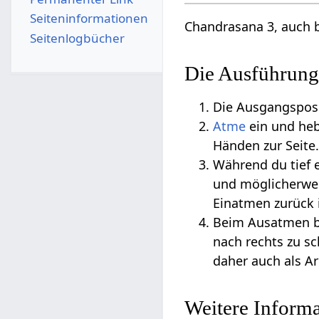
Seiten­­informationen
Chandrasana 3, auch 
Seitenlogbücher
Die Ausführung
Die Ausgangsposi
Atme
ein und heb
Händen zur Seite.
Während du tief 
und möglicherwe
Einatmen zurück i
Beim Ausatmen be
nach rechts zu s
daher auch als A
Weitere Inform