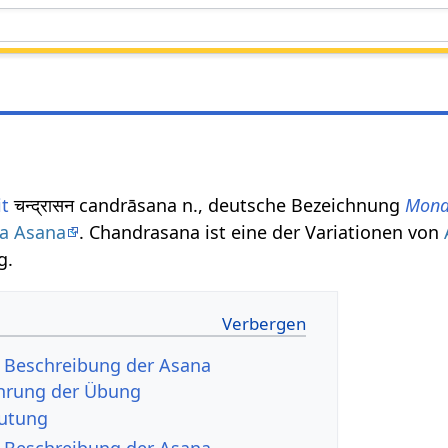
it
चन्द्रासन candrāsana n., deutsche Bezeichnung
Mond
a Asana
. Chandrasana ist eine der Variationen von
g.
- Beschreibung der Asana
hrung der Übung
utung
- Beschreibung der Asana