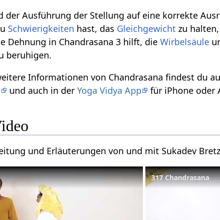
nd der Ausführung der Stellung auf eine korrekte Au
du
Schwierigkeiten
hast, das
Gleichgewicht
zu halten,
che Dehnung in Chandrasana 3 hilft, die
Wirbelsäule
un
zu beruhigen.
 weitere Informationen von Chandrasana findest du 
e
und auch in der
Yoga Vidya App
für iPhone oder 
Video
leitung und Erläuterungen von und mit Sukadev Bret
317 Chandrasana