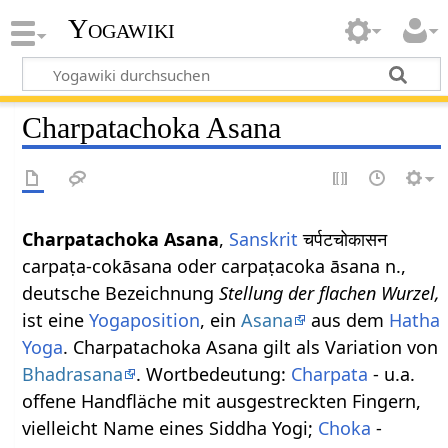
Yogawiki
Charpatachoka Asana
Charpatachoka Asana
,
Sanskrit
चर्पटचोकासन
carpaṭa-cokāsana oder carpaṭacoka āsana n.,
deutsche Bezeichnung
Stellung der flachen Wurzel,
ist eine
Yogaposition
, ein
Asana
aus dem
Hatha
Yoga
. Charpatachoka Asana gilt als Variation von
Bhadrasana
. Wortbedeutung:
Charpata
- u.a.
offene Handfläche mit ausgestreckten Fingern,
vielleicht Name eines Siddha Yogi;
Choka
-