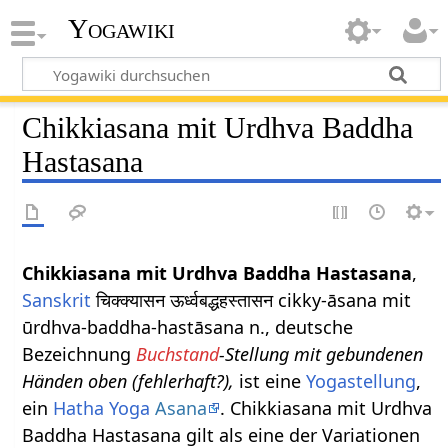
Yogawiki
Chikkiasana mit Urdhva Baddha
Hastasana
Chikkiasana mit Urdhva Baddha Hastasana
,
Sanskrit
चिक्क्यासन ऊर्ध्वबद्धहस्तासन cikky-āsana mit
ūrdhva-baddha-hastāsana n., deutsche
Bezeichnung
Buchstand
-Stellung mit gebundenen
Händen oben (fehlerhaft?),
ist eine
Yogastellung
,
ein
Hatha Yoga
Asana
. Chikkiasana mit Urdhva
Baddha Hastasana gilt als eine der Variationen