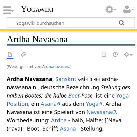
Yogawiki
Ardha Navasana
(Weitergeleitet von
Ardhanavasana
)
Ardha Navasana
,
Sanskrit
अर्धनावासन ardha-
nāvāsana n., deutsche Bezeichnung
Stellung des
halben Bootes; die halbe
Boot
-Pose,
ist eine
Yoga
Position
, ein
Asana
aus dem
Yoga
. Ardha
Navasana ist eine Spielart von
Navasana
.
Wortbedeutung:
Ardha
- halb, Hälfte; [[Nava
(nāva) - Boot, Schiff;
Asana
- Stellung.