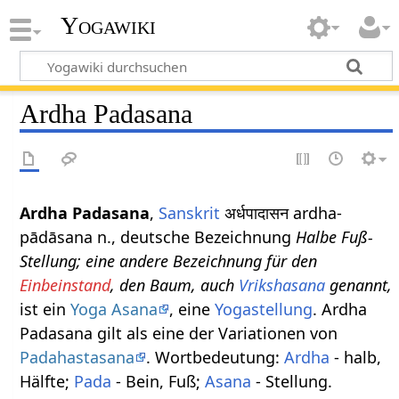
Yogawiki
Ardha Padasana
Ardha Padasana
,
Sanskrit
अर्धपादासन ardha-
pādāsana n., deutsche Bezeichnung
Halbe Fuß-
Stellung; eine andere Bezeichnung für den
Einbeinstand
, den Baum, auch
Vrikshasana
genannt,
ist ein
Yoga Asana
, eine
Yogastellung
. Ardha
Padasana gilt als eine der Variationen von
Padahastasana
. Wortbedeutung:
Ardha
- halb,
Hälfte;
Pada
- Bein, Fuß;
Asana
- Stellung.