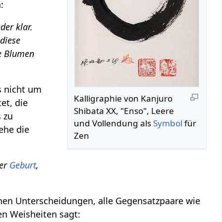
:
der klar.
 diese
ie Blumen
s nicht um
Kalligraphie von Kanjuro
et, die
Shibata XX, "Enso", Leere
s zu
und Vollendung als
Symbol
für
ehe die
Zen
ner
Geburt
,
chen Unterscheidungen, alle Gegensatzpaare wie
en Weisheiten sagt: