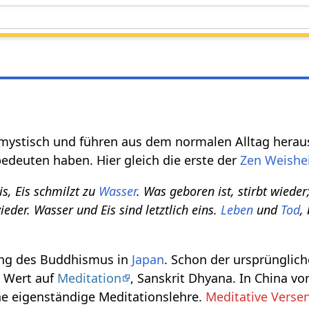
mystisch und führen aus dem normalen Alltag herau
edeuten haben. Hier gleich die erste der
Zen
Weishe
is, Eis schmilzt zu
Wasser
. Was geboren ist, stirbt wieder
wieder. Wasser und Eis sind letztlich eins.
Leben
und
Tod
,
lung des Buddhismus in
Japan
. Schon der ursprünglich
l Wert auf
Meditation
, Sanskrit Dhyana. In China vo
ne eigenständige Meditationslehre.
Meditative Verse