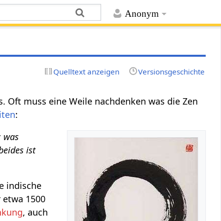
Anonym
Quelltext anzeigen
Versionsgeschichte
s. Oft muss eine Weile nachdenken was die Zen
iten
:
; was
 beides ist
e indische
r etwa 1500
nkung
, auch