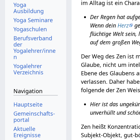
im Alltag ist ein Char
Yoga
Ausbildung
Der Regen hat aufge
Yoga Seminare
Wenn dein
Herz
ge
Yogaschulen
flüchtige Welt sein
Berufsverband
auf dem großen Weg
der
Yogalehrer/inne
Der Weg des Zen ist m
n
Glaube, nicht um intel
Yogalehrer
Verzeichnis
Ebene des Glaubens an
verlassen. Daher habe
folgende der Zen Weis
Navigation
Hier ist das ungekü
Hauptseite
unverhüllt und schö
Gemeinschafts­
portal
Zen heißt Konzentrati
Aktuelle
Subjekt-Objekt, gut-b
Ereignisse