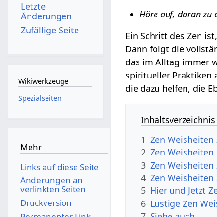
Letzte
Höre auf, daran zu 
Änderungen
Zufällige Seite
Ein Schritt des Zen i
Dann folgt die vollst
das im Alltag immer w
spiritueller Praktiken
Wikiwerkzeuge
die dazu helfen, die E
Spezialseiten
Inhaltsverzeichnis
1
Zen Weisheiten
Mehr
2
Zen Weisheiten
3
Zen Weisheiten 
Links auf diese Seite
4
Zen Weisheiten 
Änderungen an
verlinkten Seiten
5
Hier und Jetzt 
Druckversion
6
Lustige Zen Wei
7
Siehe auch
Permanenter Link