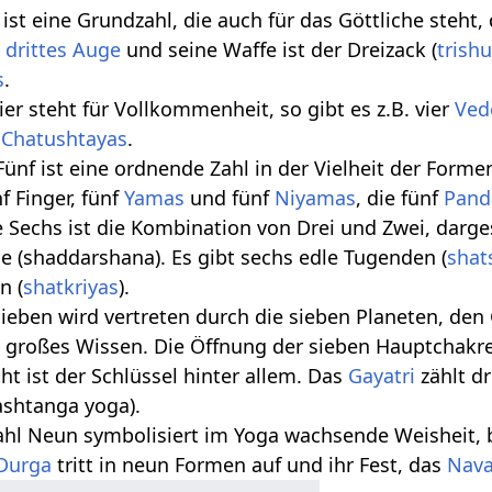
i ist eine Grundzahl, die auch für das Göttliche steht,
n
drittes Auge
und seine Waffe ist der Dreizack (
trishu
s
.
Vier steht für Vollkommenheit, so gibt es z.B. vier
Ved
e
Chatushtayas
.
 Fünf ist eine ordnende Zahl in der Vielheit der Forme
nf Finger, fünf
Yamas
und fünf
Niyamas
, die fünf
Pand
ie Sechs ist die Kombination von Drei und Zwei, darg
 (shaddarshana). Es gibt sechs edle Tugenden (
shat
n (
shatkriyas
).
 Sieben wird vertreten durch die sieben Planeten, d
 großes Wissen. Die Öffnung der sieben Hauptchakre
cht ist der Schlüssel hinter allem. Das
Gayatri
zählt dr
(ashtanga yoga).
 Zahl Neun symbolisiert im Yoga wachsende Weisheit,
Durga
tritt in neun Formen auf und ihr Fest, das
Nava