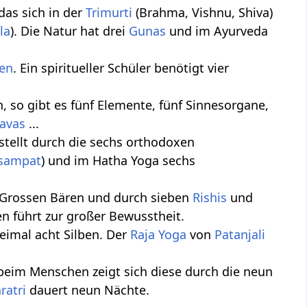
 das sich in der
Trimurti
(Brahma, Vishnu, Shiva)
la
). Die Natur hat drei
Gunas
und im Ayurveda
en
. Ein spiritueller Schüler benötigt vier
n, so gibt es fünf Elemente, fünf Sinnesorgane,
avas
...
estellt durch die sechs orthodoxen
sampat
) und im Hatha Yoga sechs
en Grossen Bären und durch sieben
Rishis
und
n führt zur großer Bewusstheit.
eimal acht Silben. Der
Raja Yoga
von
Patanjali
 beim Menschen zeigt sich diese durch die neun
ratri
dauert neun Nächte.