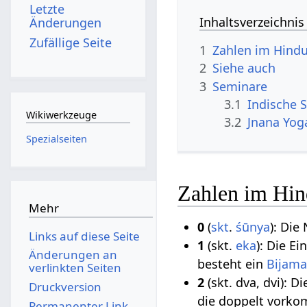
Letzte
Inhaltsverzeichnis
Änderungen
Zufällige Seite
1
Zahlen im Hind
2
Siehe auch
3
Seminare
3.1
Indische S
Wikiwerkzeuge
3.2
Jnana Yog
Spezialseiten
Zahlen im Hi
Mehr
0
(
skt
.
śūnya
): Die
Links auf diese Seite
1
(skt.
eka
): Die E
Änderungen an
besteht ein
Bijama
verlinkten Seiten
2
(skt. dva, dvi): 
Druckversion
die doppelt vork
Permanenter Link