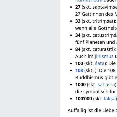
27
(skt. saptaviṃśa
27 Gattinnen des 
33
(skt. tritriṃśat
wenn alle Gotthei
34
(skt. catustriṃ
fünf Planeten und 
84
(skt. caturaśīti)
Auch im
Jinismus
100
(skt.
śata
): Di
108
(skt. ): Die 108
Buddhismus gibt e
1000
(skt.
sahasra
die symbolisch für
100’000
(skt.
lakṣa
)
Auffällig ist die Lieb