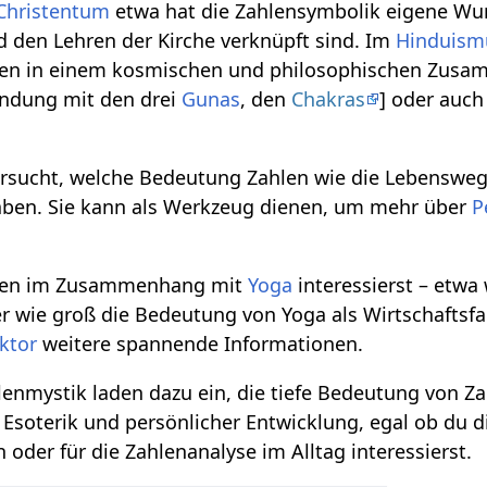
Christentum
etwa hat die Zahlensymbolik eigene Wur
 den Lehren der Kirche verknüpft sind. Im
Hinduism
hlen in einem kosmischen und philosophischen Zus
bindung mit den drei
Gunas
, den
Chakras
] oder auch
sucht, welche Bedeutung Zahlen wie die Lebenswegza
haben. Sie kann als Werkzeug dienen, um mehr über
P
hlen im Zusammenhang mit
Yoga
interessierst – etwa
r wie groß die Bedeutung von Yoga als Wirtschaftsfa
aktor
weitere spannende Informationen.
nmystik laden dazu ein, die tiefe Bedeutung von Za
, Esoterik und persönlicher Entwicklung, egal ob du di
n oder für die Zahlenanalyse im Alltag interessierst.