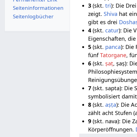
3
(skt.
tri
): Die Dre
Seiten­­informationen
zeigt.
Shiva
hat ei
Seitenlogbücher
gibt es drei
Dosha
4
(skt.
catur
): Die 
Eigenschaften, di
5
(skt.
panca
): Die
fünf
Tatorgane
, fü
6
(skt.
ṣaṭ
, ṣaṣ): D
Philosophiesysteme
Reinigungsübunge
7
(skt. sapta): Die
symbolisiert damit
8
(skt.
aṣṭa
): Die A
zählt acht Stufen 
9
(skt. nava): Die
Körperöffnungen.