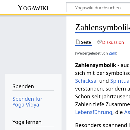
Yogawiki
Zahlensymboli
Seite
Diskussion
(Weitergeleitet von
Zahl
)
Zahlensymbolik
- auc
sich mit der symboli
Schicksal
und
Spiritua
Spenden
verstanden, sondern a
Schon seit Jahrtausen
Spenden für
Zahlen tiefe Zusammen
Yoga Vidya
Lebensführung
, die
As
Yoga lernen
Besonders spannend is