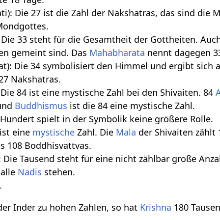
ti): Die 27 ist die Zahl der Nakshatras, das sind die
Mondgottes.
): Die 33 steht für die Gesamtheit der Gottheiten. Auc
ten gemeint sind. Das
Mahabharata
nennt dagegen 33
śat): Die 34 symbolisiert den Himmel und ergibt sic
27 Nakshatras.
: Die 84 ist eine mystische Zahl bei den Shivaiten. 84
und
Buddhismus
ist die 84 eine mystische Zahl.
e Hundert spielt in der Symbolik keine größere Rolle.
 ist eine
mystische
Zahl. Die
Mala
der Shivaiten zählt
s 108 Boddhisvattvas.
): Die Tausend steht für eine nicht zählbar große Anz
 alle
Nadis
stehen.
.
e der Inder zu hohen Zahlen, so hat
Krishna
180 Tausen