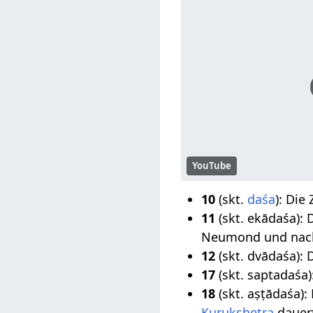
YouTube
10
(skt.
daśa
): Die
11
(skt. ekādaśa): 
Neumond und nacht
12
(skt. dvādaśa): 
17
(skt. saptadaśa)
18
(skt. aṣṭādaśa)
Kurukshetra
dauert