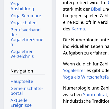
interpretiert wird. Im
Yoga
Ausbildung
stark mit der
Bibel
und
Yoga Seminare
hingegen spielen Za
eine Rolle, oft in Ver
Yogaschulen
des
Karma
.
Berufsverband
der
Yogalehrer/inne
Die Numerologie unter
n
individuellen Leben 
Yogalehrer
Aufgaben zu erfahren.
Verzeichnis
Wenn du dich für Za
Yogalehrer
es gibt ode
Navigation
Yoga als Wirtschaftsf
Hauptseite
Numerologie und Zahle
Gemeinschafts­
portal
zwischen
Spiritualität
Aktuelle
hinduistische Traditio
Ereignisse