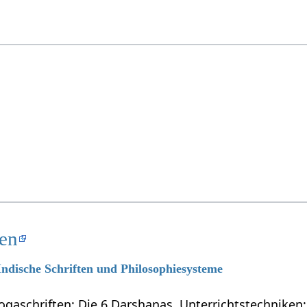
ten
 Indische Schriften und Philosophiesysteme
ogaschriften: Die 6 Darshanas. Unterrichtstechniken: