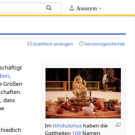
Anonym
Quelltext anzeigen
Versionsgeschichte
schäftigt
eben
,
he Größen
schaften.
, dass
he
Im
Hinduismus
haben die
chiedlich
Gottheiten
108
Namen,