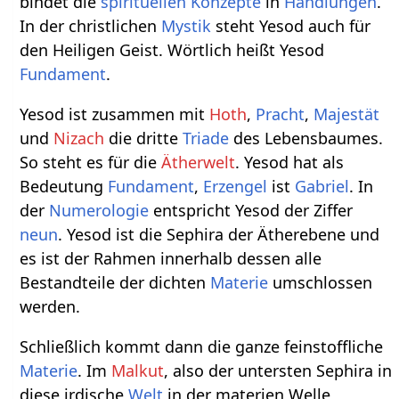
bindet die
spirituellen
Konzepte
in
Handlungen
.
In der christlichen
Mystik
steht Yesod auch für
den Heiligen Geist. Wörtlich heißt Yesod
Fundament
.
Yesod ist zusammen mit
Hoth
,
Pracht
,
Majestät
und
Nizach
die dritte
Triade
des Lebensbaumes.
So steht es für die
Ätherwelt
. Yesod hat als
Bedeutung
Fundament
,
Erzengel
ist
Gabriel
. In
der
Numerologie
entspricht Yesod der Ziffer
neun
. Yesod ist die Sephira der Ätherebene und
es ist der Rahmen innerhalb dessen alle
Bestandteile der dichten
Materie
umschlossen
werden.
Schließlich kommt dann die ganze feinstoffliche
Materie
. Im
Malkut
, also der untersten Sephira in
diese irdische
Welt
in der materien Welle