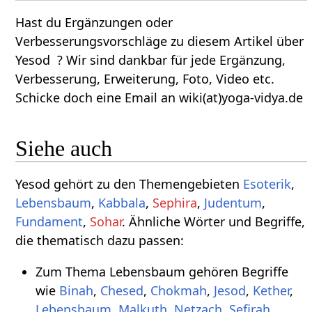
Hast du Ergänzungen oder
Verbesserungsvorschläge zu diesem Artikel über
Yesod ? Wir sind dankbar für jede Ergänzung,
Verbesserung, Erweiterung, Foto, Video etc.
Schicke doch eine Email an wiki(at)yoga-vidya.de
Siehe auch
Yesod gehört zu den Themengebieten
Esoterik
,
Lebensbaum
,
Kabbala
,
Sephira
,
Judentum
,
Fundament
,
Sohar
. Ähnliche Wörter und Begriffe,
die thematisch dazu passen:
Zum Thema Lebensbaum gehören Begriffe
wie
Binah
,
Chesed
,
Chokmah
,
Jesod
,
Kether
,
Lebensbaum
,
Malkuth
,
Netzach
,
Sefirah
,