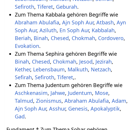
Sefiroth
,
Tiferet
,
Geburah
.
Zum Thema Kabbala gehören Begriffe wie
Abraham Abulafia
,
Ajn Soph Aur
,
Atbash
,
Ayn
Soph Aur
,
Aziluth
,
En Soph Aur
,
Kabbalah
,
Beriah
,
Binah
,
Chesed
,
Chokmah
,
Cordovero
,
Evokation
.
Zum Thema Sephira gehören Begriffe wie
Binah
,
Chesed
,
Chokmah
,
Jesod
,
Jezirah
,
Kether
,
Lebensbaum
,
Malkuth
,
Netzach
,
Sefirah
,
Sefiroth
,
Tiferet
,.
Zum Thema Judentum gehören Begriffe wie
Aschkenasim
,
Jahwe
,
Judentum
,
Mose
,
Talmud
,
Zionismus
,
Abraham Abulafia
,
Adam
,
Ajn Soph Aur
,
Asshur
,
Genesis
,
Apokalyptik
,
Gad
.
Fundament * Zum Thema Sohar gehören