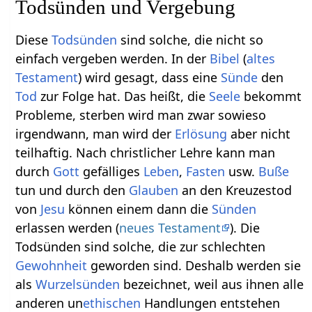
Todsünden und Vergebung
Diese
Todsünden
sind solche, die nicht so
einfach vergeben werden. In der
Bibel
(
altes
Testament
) wird gesagt, dass eine
Sünde
den
Tod
zur Folge hat. Das heißt, die
Seele
bekommt
Probleme, sterben wird man zwar sowieso
irgendwann, man wird der
Erlösung
aber nicht
teilhaftig. Nach christlicher Lehre kann man
durch
Gott
gefälliges
Leben
,
Fasten
usw.
Buße
tun und durch den
Glauben
an den Kreuzestod
von
Jesu
können einem dann die
Sünden
erlassen werden (
neues Testament
). Die
Todsünden sind solche, die zur schlechten
Gewohnheit
geworden sind. Deshalb werden sie
als
Wurzelsünden
bezeichnet, weil aus ihnen alle
anderen un
ethischen
Handlungen entstehen