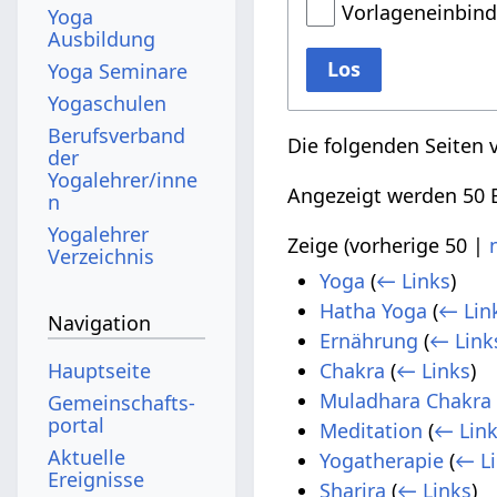
Vorlageneinbin
Yoga
Ausbildung
Los
Yoga Seminare
Yogaschulen
Berufsverband
Die folgenden Seiten 
der
Yogalehrer/inne
Angezeigt werden 50 E
n
Yogalehrer
Zeige (
vorherige 50
|
Verzeichnis
Yoga
(
← Links
)
Hatha Yoga
(
← Lin
Navigation
Ernährung
(
← Link
Hauptseite
Chakra
(
← Links
)
Muladhara Chakra
Gemeinschafts­
portal
Meditation
(
← Lin
Aktuelle
Yogatherapie
(
← L
Ereignisse
Sharira
(
← Links
)