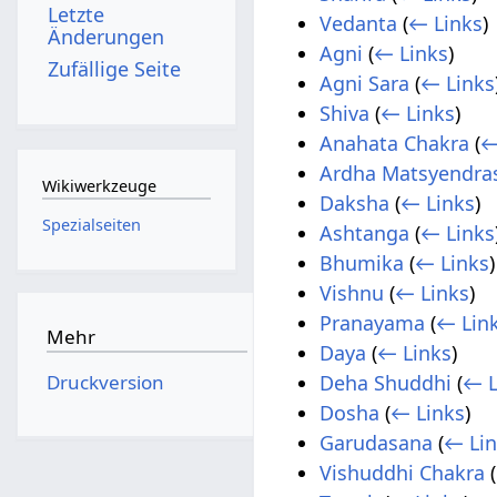
Letzte
Vedanta
(
← Links
)
Änderungen
Agni
(
← Links
)
Zufällige Seite
Agni Sara
(
← Links
Shiva
(
← Links
)
Anahata Chakra
(
←
Ardha Matsyendra
Wikiwerkzeuge
Daksha
(
← Links
)
Spezialseiten
Ashtanga
(
← Links
Bhumika
(
← Links
)
Vishnu
(
← Links
)
Pranayama
(
← Lin
Mehr
Daya
(
← Links
)
Druckversion
Deha Shuddhi
(
← L
Dosha
(
← Links
)
Garudasana
(
← Li
Vishuddhi Chakra
(