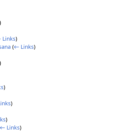
)
 Links
)
sana
(
← Links
)
)
ks
)
inks
)
nks
)
← Links
)