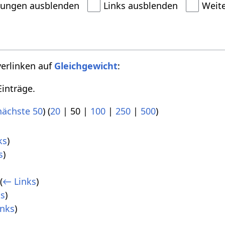
dungen ausblenden
Links ausblenden
Weit
verlinken auf
Gleichgewicht
:
inträge.
nächste 50
) (
20
|
50
|
100
|
250
|
500
)
ks
)
s
)
(
← Links
)
ks
)
inks
)