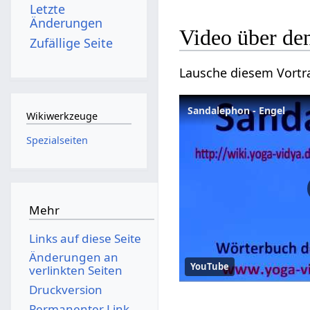
Letzte
Änderungen
Video über de
Zufällige Seite
Lausche diesem Vortra
Sandalephon - Engel
Wikiwerkzeuge
Spezialseiten
Mehr
Links auf diese Seite
Änderungen an
YouTube
verlinkten Seiten
Druckversion
.
Permanenter Link