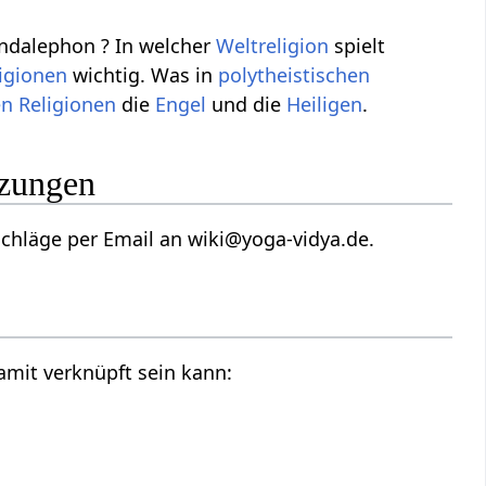
ndalephon ? In welcher
Weltreligion
spielt
igionen
wichtig. Was in
polytheistischen
en
Religionen
die
Engel
und die
Heiligen
.
nzungen
hläge per Email an wiki@yoga-vidya.de.
amit verknüpft sein kann: