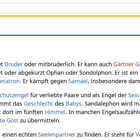
et
Bruder
oder mitbrüderlich. Er kann auch
Gärtner
G
t oder abgekürzt Ophan oder Sondolphon. Er ist ein
etatron
. Er kämpft gegen
Samael
, insbesondere dann
chutzengel
für verliebte Paare und als Engel der
Sexu
timmt das
Geschlecht
des
Babys
. Sandalephon wird m
t dort im fünften
Himmel
. In manchen Engelsaufzählu
te
Gott
zu übermitteln.
, einen echten
Seelenpartner
zu finden. Er steht für
V