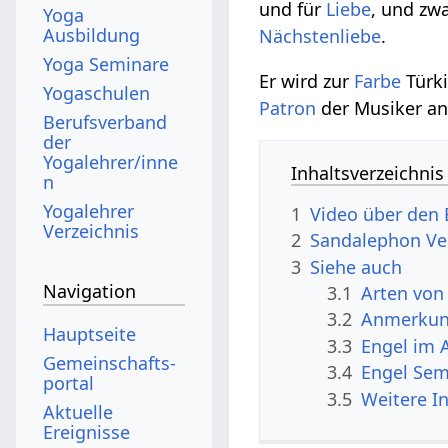
und für
Liebe
, und zw
Yoga
Ausbildung
Nächstenliebe
.
Yoga Seminare
Er wird zur
Farbe
Türki
Yogaschulen
Patron
der Musiker a
Berufsverband
der
Yogalehrer/inne
Inhaltsverzeichnis
n
Yogalehrer
1
Video über den
Verzeichnis
2
Sandalephon Ve
3
Siehe auch
Navigation
3.1
Arten von
3.2
Anmerku
Hauptseite
3.3
Engel im 
Gemeinschafts­
3.4
Engel Sem
portal
3.5
Weitere I
Aktuelle
Ereignisse