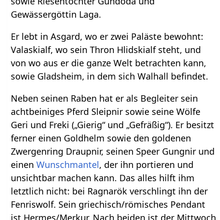
sowie Riesentochter Gundöda und
Gewässergöttin Laga.
Er lebt in Asgard, wo er zwei Paläste bewohnt:
Valaskialf, wo sein Thron Hlidskialf steht, und
von wo aus er die ganze Welt betrachten kann,
sowie Gladsheim, in dem sich Walhall befindet.
Neben seinen Raben hat er als Begleiter sein
achtbeiniges Pferd Sleipnir sowie seine Wölfe
Geri und Freki („Gierig“ und „Gefräßig“). Er besitzt
ferner einen Goldhelm sowie den goldenen
Zwergenring Draupnir, seinen Speer Gungnir und
einen
Wunschmantel
, der ihn portieren und
unsichtbar machen kann. Das alles hilft ihm
letztlich nicht: bei Ragnarök verschlingt ihn der
Fenriswolf. Sein griechisch/römisches Pendant
ist Hermes/Merkur. Nach beiden ist der Mittwoch