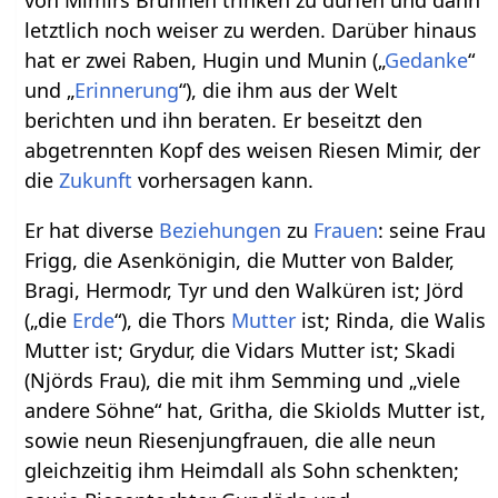
von Mimirs Brunnen trinken zu dürfen und dann
letztlich noch weiser zu werden. Darüber hinaus
hat er zwei Raben, Hugin und Munin („
Gedanke
“
und „
Erinnerung
“), die ihm aus der Welt
berichten und ihn beraten. Er beseitzt den
abgetrennten Kopf des weisen Riesen Mimir, der
die
Zukunft
vorhersagen kann.
Er hat diverse
Beziehungen
zu
Frauen
: seine Frau
Frigg, die Asenkönigin, die Mutter von Balder,
Bragi, Hermodr, Tyr und den Walküren ist; Jörd
(„die
Erde
“), die Thors
Mutter
ist; Rinda, die Walis
Mutter ist; Grydur, die Vidars Mutter ist; Skadi
(Njörds Frau), die mit ihm Semming und „viele
andere Söhne“ hat, Gritha, die Skiolds Mutter ist,
sowie neun Riesenjungfrauen, die alle neun
gleichzeitig ihm Heimdall als Sohn schenkten;