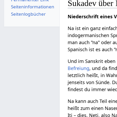
Sukadev über
Seiten­­informationen
Seitenlogbücher
Niederschrift eines 
Na ist ein ganz einfach
indogermanischen Spra
man auch "na" oder au
Spanisch ist es auch "
Und im Sanskrit eben 
Befreiung
, und da fi
letztlich heißt, in Wa
jenseits von Sünde. Du
findest du immer wiede
Na kann auch Teil ein
heißt zum einen Nase
Iti – dies. Neti, also