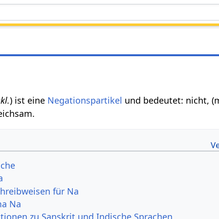
kl.
) ist eine
Negationspartikel
und bedeutet: nicht, (
leichsam.
ache
a
hreibweisen für Na
ma Na
tionen zu Sanskrit und Indische Sprachen