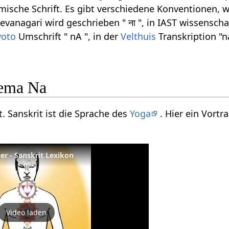
ömische Schrift. Es gibt verschiedene Konventionen, w
anagari wird geschrieben " ना ", in IAST wissenschaf
yoto
Umschrift " nA ", in der
Velthuis
Transkription "n
ema Na
t. Sanskrit ist die Sprache des
Yoga
. Hier ein Vort
per - Sanskrit Lexikon
Video laden