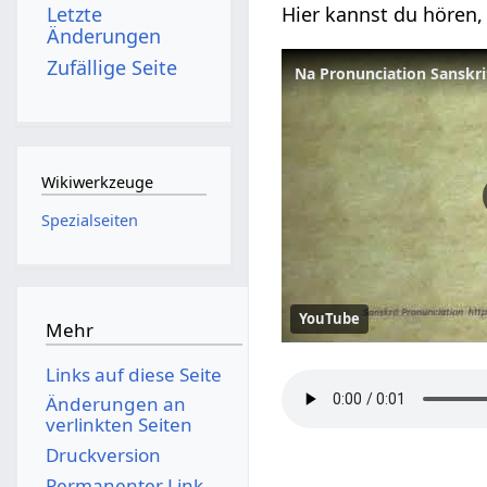
Letzte
Hier kannst du hören,
Änderungen
Zufällige Seite
Na Pronunciation Sanskri
Wikiwerkzeuge
Spezialseiten
YouTube
Mehr
Links auf diese Seite
Änderungen an
verlinkten Seiten
Druckversion
Permanenter Link