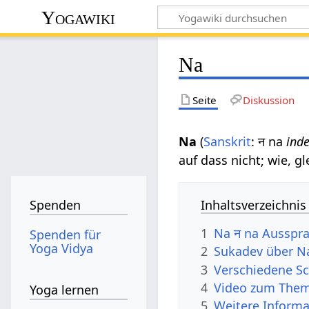
Yogawiki
Na
Seite
Diskussion
Na
(
Sanskrit
: न na
inde
auf dass nicht; wie, g
Inhaltsverzeichnis
Spenden
1
Na न na Ausspr
Spenden für
Yoga Vidya
2
Sukadev über N
3
Verschiedene Sc
4
Video zum The
Yoga lernen
5
Weitere Informa