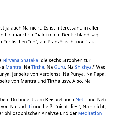
t ja auch Na nicht. Es ist interessant, in allen
 und in manchen Dialekten in Deutschland sagt
Englischen "no", auf Französisch "non", auf
te
Nirvana
Shataka
, die sechs Strophen zur
 Na
Mantra
, Na
Tirtha
, Na
Guru
, Na
Shishya
." Was
Punya, jenseits von Verdienst, Na Punya. Na Papa,
nseits von Mantra und Tirtha usw. Also, Na
eben. Du findest zum Beispiel auch
Neti
, und Neti
s von Na und
Iti
und heißt "nicht dies", Na – nicht,
e der philosophischen Analyse und der
Meditation