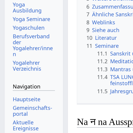
Yoga
6
Zusammenfassun
Ausbildung
7
Ähnliche Sanskr
Yoga Seminare
8
Weblinks
Yogaschulen
9
Siehe auch
Berufsverband
10
Literatur
der
11
Seminare
Yogalehrer/inne
11.1
Sanskrit
n
11.2
Meditati
Yogalehrer
Verzeichnis
11.3
Mantras
11.4
TSA LUNG
feinstoff
Navigation
11.5
Jahresgr
Hauptseite
Gemeinschafts­
portal
Na न na Aussp
Aktuelle
Ereignisse