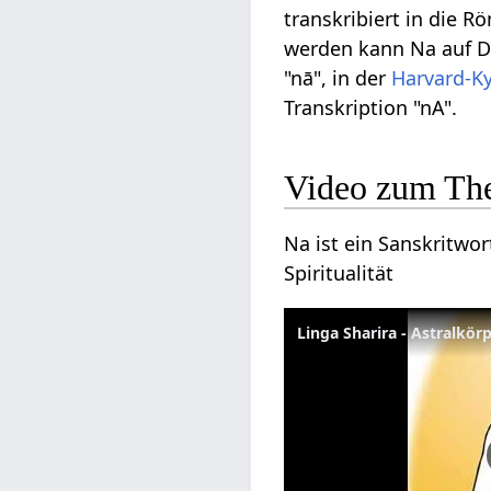
transkribiert in die R
werden kann Na auf Dev
"nā", in der
Harvard-K
Transkription "nA".
Video zum Th
Na ist ein Sanskritwor
Spiritualität
Linga Sharira - Astralkör