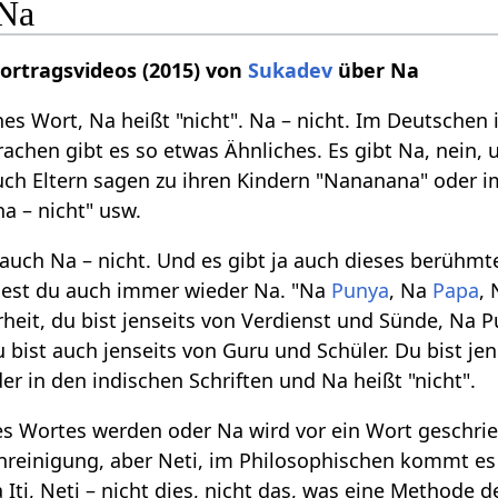
 Na
Vortragsvideos (2015) von
Sukadev
über Na
es Wort, Na heißt "nicht". Na – nicht. Im Deutschen is
chen gibt es so etwas Ähnliches. Es gibt Na, nein,
ch Eltern sagen zu ihren Kindern "Nananana" oder im 
na – nicht" usw.
auch Na – nicht. Und es gibt ja auch dieses berühm
ndest du auch immer wieder Na. "Na
Punya
, Na
Papa
,
hrheit, du bist jenseits von Verdienst und Sünde, Na 
 bist auch jenseits von Guru und Schüler. Du bist je
r in den indischen Schriften und Na heißt "nicht".
es Wortes werden oder Na wird vor ein Wort geschri
nreinigung, aber Neti, im Philosophischen kommt e
 Na Iti, Neti – nicht dies, nicht das, was eine Method