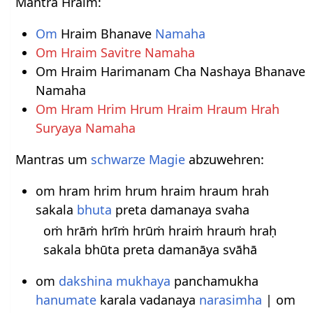
Mantra Hraim:
Om
Hraim Bhanave
Namaha
Om Hraim Savitre Namaha
Om Hraim Harimanam Cha Nashaya Bhanave
Namaha
Om Hram Hrim Hrum Hraim Hraum Hrah
Suryaya Namaha
Mantras um
schwarze Magie
abzuwehren:
om hram hrim hrum hraim hraum hrah
sakala
bhuta
preta damanaya svaha
oṁ hrāṁ hrīṁ hrūṁ hraiṁ hrauṁ hraḥ
sakala bhūta preta damanāya svāhā
om
dakshina
mukhaya
panchamukha
hanumate
karala vadanaya
narasimha
| om