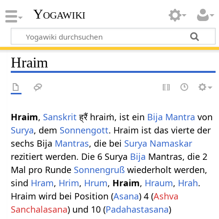
Yogawiki
Hraim
Hraim
,
Sanskrit
ह्रैं hraiṁ, ist ein
Bija Mantra
von
Surya
, dem
Sonnengott
. Hraim ist das vierte der
sechs Bija
Mantras
, die bei
Surya Namaskar
rezitiert werden. Die 6 Surya
Bija
Mantras, die 2
Mal pro Runde
Sonnengruß
wiederholt werden,
sind
Hram
,
Hrim
,
Hrum
,
Hraim
,
Hraum
,
Hrah
.
Hraim wird bei Position (
Asana
) 4 (
Ashva
Sanchalasana
) und 10 (
Padahastasana
)