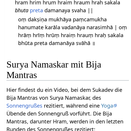
hram hrim hrum hraim hraum hrah sakala
bhuta
preta
damanaya svaha ||
oṃ dakṣiṇa mukhāya paṃcamukha
hanumate karāla vadanāya narasimhā | oṃ
hrāṃ hrīṃ hrūṃ hraiṃ hrauṃ hraḥ sakala
bhūta preta damanāya svāhā ॥
Surya Namaskar mit Bija
Mantras
Hier findest du ein Video, bei dem Sukadev die
Bija Mantras von Surya Namaskar, des
Sonnengrußes
rezitiert, während eine
Yoga
Übende den Sonnengruß vorführt. Die Bija
Mantras, darunter Hram, werden in den letzten
Runden des Sonnengrußes rezitiert: