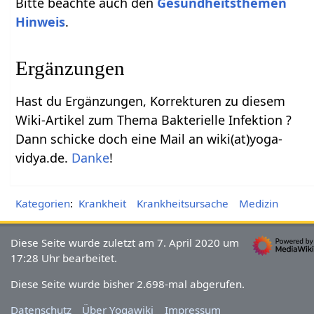
Bitte beachte auch den
Gesundheitsthemen
Hinweis
.
Ergänzungen
Hast du Ergänzungen, Korrekturen zu diesem
Wiki-Artikel zum Thema Bakterielle Infektion ?
Dann schicke doch eine Mail an wiki(at)yoga-
vidya.de.
Danke
!
Kategorien
:
Krankheit
Krankheitsursache
Medizin
Diese Seite wurde zuletzt am 7. April 2020 um
17:28 Uhr bearbeitet.
Diese Seite wurde bisher 2.698-mal abgerufen.
Datenschutz
Über Yogawiki
Impressum