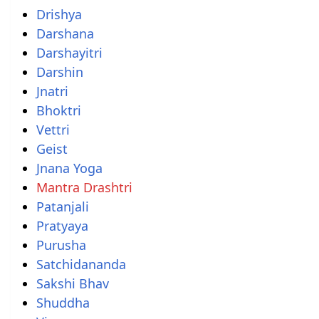
Drishya
Darshana
Darshayitri
Darshin
Jnatri
Bhoktri
Vettri
Geist
Jnana Yoga
Mantra Drashtri
Patanjali
Pratyaya
Purusha
Satchidananda
Sakshi Bhav
Shuddha