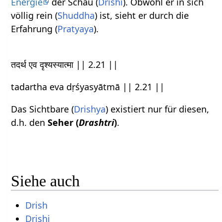
Energie
der Schau (
Drishi
). Obwohl er in sich
völlig rein (
Shuddha
) ist, sieht er durch die
Erfahrung (
Pratyaya
).
तदर्थ एव दृश्यस्यात्मा || 2.21 ||
tadartha eva dṛśyasyātmā || 2.21 ||
Das Sichtbare (
Drishya
) existiert nur für diesen,
d.h. den
Seher (
Drashtri
)
.
Siehe auch
Drish
Drishi