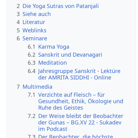
2
Die Yoga Sutras von Patanjali
3
Siehe auch
4
Literatur
5
Weblinks
6
Seminare
6.1
Karma Yoga
6.2
Sanskrit und Devanagari
6.3
Meditation
6.4
Jahresgruppe Sanskrit - Lektüre
der AMRITA SIDDHI - Online
7
Multimedia
7.1
Verzichte auf Fleisch – für
Gesundheit, Ethik, Ökologie und
Ruhe des Geistes
7.2
Der Weise bleibt der Beobachter
der Gunas – BG.XV 22 - Sukadev
im Podcast
7.3
Der Beobachter…die höchste