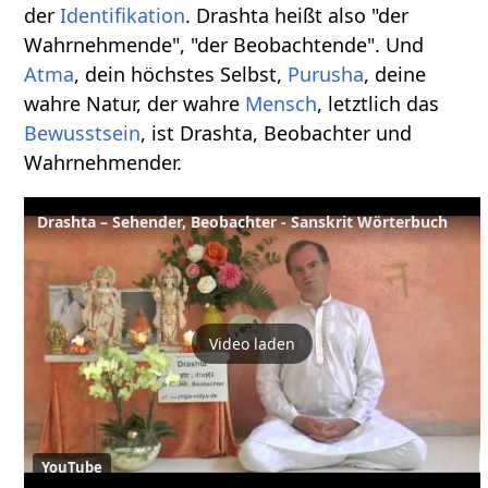
der
Identifikation
. Drashta heißt also "der
Wahrnehmende", "der Beobachtende". Und
Atma
, dein höchstes Selbst,
Purusha
, deine
wahre Natur, der wahre
Mensch
, letztlich das
Bewusstsein
, ist Drashta, Beobachter und
Wahrnehmender.
Drashta – Sehender, Beobachter - Sanskrit Wörterbuch
Video laden
YouTube