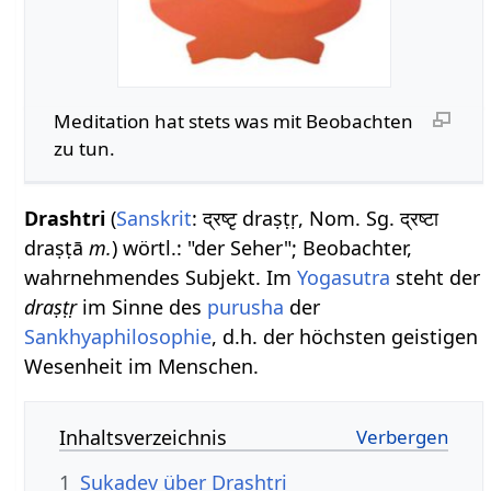
Meditation hat stets was mit Beobachten
zu tun.
Drashtri
(
Sanskrit
: द्रष्टृ draṣṭṛ, Nom. Sg. द्रष्टा
draṣṭā
m.
) wörtl.: "der Seher"; Beobachter,
wahrnehmendes Subjekt. Im
Yogasutra
steht der
draṣṭṛ
im Sinne des
purusha
der
Sankhyaphilosophie
, d.h. der höchsten geistigen
Wesenheit im Menschen.
Inhaltsverzeichnis
1
Sukadev über Drashtri