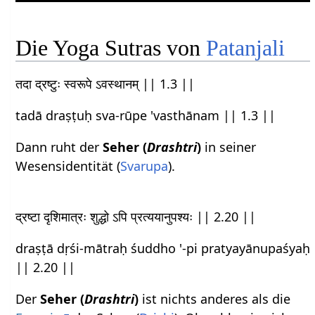
Die Yoga Sutras von
Patanjali
तदा द्रष्टुः स्वरूपे ऽवस्थानम् || 1.3 ||
tadā draṣṭuḥ sva-rūpe 'vasthānam || 1.3 ||
Dann ruht der
Seher (
Drashtri
)
in seiner
Wesensidentität (
Svarupa
).
द्रष्टा दृशिमात्रः शुद्धो ऽपि प्रत्ययानुपश्यः || 2.20 ||
draṣṭā dṛśi-mātraḥ śuddho '-pi pratyayānupaśyaḥ
|| 2.20 ||
Der
Seher (
Drashtri
)
ist nichts anderes als die