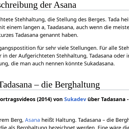
schreibung der Asana
htete Stehhaltung, die Stellung des Berges. Tada hei
mit einem langen a, Taadasana, auch wenn die meist
 kurzes Tadasana genannt haben.
angspostition für sehr viele Stellungen. Für alle St
in der Aufgerichteten Stehhaltung, Tadasana oder i
ung, die man auch nennen könnte Sukadasana.
Tadasana – die Berghaltung
Vortragsvideos (2014) von
Sukadev
über Tadasana -
erem Berg,
Asana
heißt Haltung. Tadasana – die Berg
die als Berghaltung bezeichnet werden. Eine wäre di