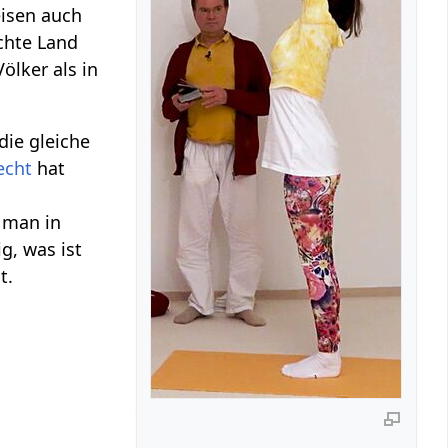
isen auch
chte Land
Völker als in
die gleiche
echt
hat
 man in
ig, was ist
t.