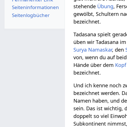
stehende
Übung
, Fer
Seiten­­informationen
gewölbt, Schultern na
Seitenlogbücher
bezeichnet.
Tadasana spielt gera
üben wir Tadasana im 
Surya Namaskar
, den
von, wenn du auf beid
Hände über dem
Kopf
bezeichnet.
Und ich kenne noch zw
bezeichnet werden. Da
Namen haben, und der
sein. Das ist wichtig,
doppelt so viel Einw
Subkontinent nimmst,