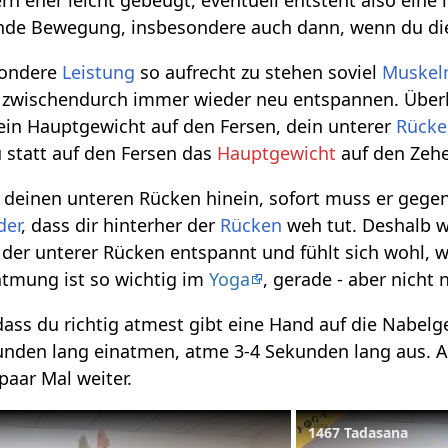
nde Bewegung, insbesondere auch dann, wenn du d
esondere
Leistung
so aufrecht zu stehen soviel
Muskel
zwischendurch immer wieder neu entspannen. Über
ein Hauptgewicht auf den Fersen, dein unterer
Rück
 statt auf den Fersen das
Hauptgewicht
auf den Zehe
 deinen unteren Rücken hinein, sofort muss er geg
der
, dass dir hinterher der
Rücken
weh tut. Deshalb w
st der unterer Rücken entspannt und fühlt sich wohl
atmung ist so wichtig im
Yoga
, gerade - aber nicht 
 dass du richtig atmest gibt eine Hand auf die Nabe
kunden lang einatmen, atme 3-4 Sekunden lang aus. 
paar Mal weiter.
1467 Tadasana