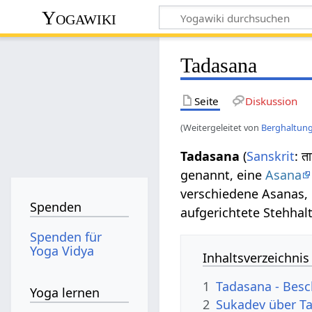
Yogawiki
Tadasana
Seite
Diskussion
(Weitergeleitet von
Berghaltun
Tadasana
(
Sanskrit
: 
genannt, eine
Asana
verschiedene Asanas,
Spenden
aufgerichtete Stehhal
Spenden für
Yoga Vidya
Inhaltsverzeichnis
1
Tadasana - Bes
Yoga lernen
2
Sukadev über Ta