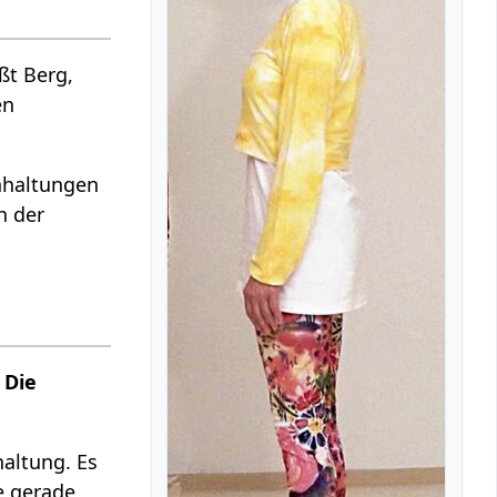
ßt Berg,
en
ehhaltungen
n der
 Die
haltung. Es
e gerade