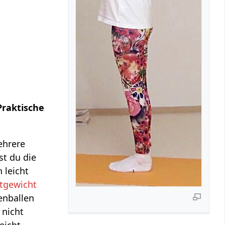
Praktische
ehrere
st du die
 leicht
tgewicht
enballen
 nicht
eicht