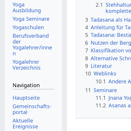
Yoga
2.1
Stehhaltu
Ausbildung
komplette
Yoga Seminare
3
Tadasana als Ha
Yogaschulen
4
Anleitung für T
5
Tadasana: Bestä
Berufsverband
der
6
Nutzen der Berg
Yogalehrer/inne
7
Klassifikation 
n
8
Alternative Sch
Yogalehrer
9
Literatur
Verzeichnis
10
Weblinks
10.1
Andere 
Navigation
11
Seminare
Hauptseite
11.1
Jnana Yo
11.2
Asanas a
Gemeinschafts­
portal
Aktuelle
Ereignisse