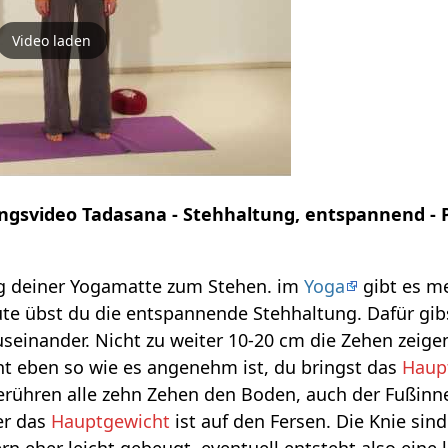
Video laden
ngsvideo Tadasana - Stehhaltung, entspannend - 
 deiner Yogamatte zum Stehen. im
Yoga
gibt es m
te übst du die entspannende Stehhaltung. Dafür gib
seinander. Nicht zu weiter 10-20 cm die Zehen zeigen
ht eben so wie es angenehm ist, du bringst das
Haup
berühren alle zehn Zehen den Boden, auch der Fußinn
r das
Hauptgewicht
ist auf den Fersen. Die Knie sind
n eher leicht gebeugt, eventuell entsteht also eine l