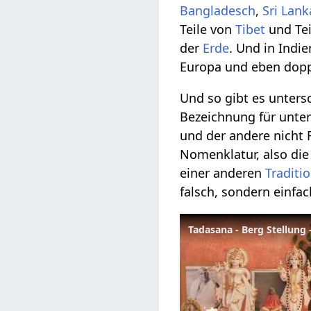
Bangladesch
,
Sri Lank
Teile von
Tibet
und Te
der
Erde
. Und in Indi
Europa und eben doppe
Und so gibt es unters
Bezeichnung für unter
und der andere nicht 
Nomenklatur, also di
einer anderen
Traditi
falsch, sondern einfac
Tadasana - Berg Stellun