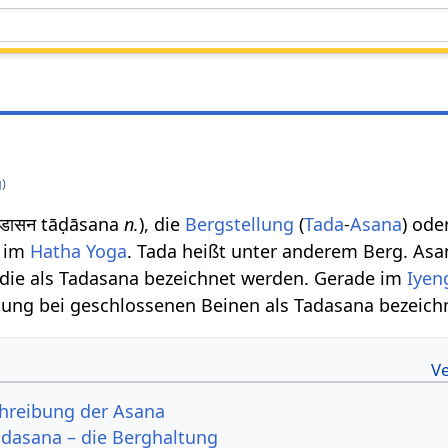
g
)
ताडासन tāḍāsana
n.
), die
Bergstellung
(
Tada
-
Asana
) ode
im
Hatha Yoga
. Tada heißt unter anderem Berg. Asan
 die als Tadasana bezeichnet werden. Gerade im
Iyen
tung bei geschlossenen Beinen als Tadasana bezeich
chreibung der Asana
dasana – die Berghaltung