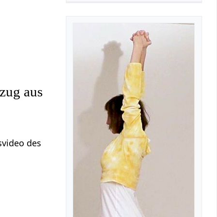
szug aus
svideo des