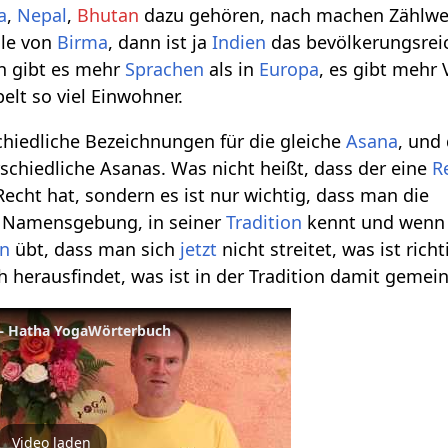
a
,
Nepal
,
Bhutan
dazu gehören, nach machen Zählwe
ile von
Birma
, dann ist ja
Indien
das bevölkerungsrei
en gibt es mehr
Sprachen
als in
Europa
, es gibt mehr 
lt so viel Einwohner.
chiedliche Bezeichnungen für die gleiche
Asana
, und 
schiedliche Asanas. Was nicht heißt, dass der eine
R
Recht hat, sondern es ist nur wichtig, dass man die
e Namensgebung, in seiner
Tradition
kennt und wenn
on
übt, dass man sich
jetzt
nicht streitet, was ist richt
h herausfindet, was ist in der Tradition damit gemein
g – Hatha YogaWörterbuch
Video laden