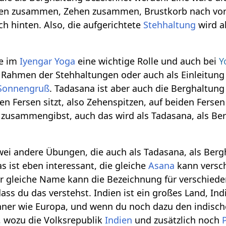
sen zusammen, Zehen zusammen, Brustkorb nach vo
ch hinten. Also, die aufgerichtete
Stehhaltung
wird a
de im
Iyengar Yoga
eine wichtige Rolle und auch bei
Y
Rahmen der Stehhaltungen oder auch als Einleitung 
Sonnengruß
. Tadasana ist aber auch die Berghaltun
en Fersen sitzt, also Zehenspitzen, auf beiden Fersen
zusammengibst, auch das wird als Tadasana, als Be
ei andere Übungen, die auch als Tadasana, als Berg
s ist eben interessant, die gleiche
Asana
kann versc
 gleiche Name kann die Bezeichnung für verschied
 dass du das verstehst. Indien ist ein großes Land, Ind
ohner wie Europa, und wenn du noch dazu den indisc
 wozu die Volksrepublik
Indien
und zusätzlich noch