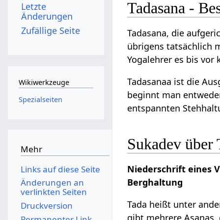
Tadasana - Be
Letzte
Änderungen
Zufällige Seite
Tadasana, die aufgeric
übrigens tatsächlich 
Yogalehrer es bis vor
Tadasanaa ist die Ausg
Wikiwerkzeuge
beginnt man entweder 
Spezialseiten
entspannten Stehhalt
Sukadev über 
Mehr
Niederschrift eines 
Links auf diese Seite
Berghaltung
Änderungen an
verlinkten Seiten
Tada heißt unter and
Druckversion
gibt mehrere Asanas, 
Permanenter Link