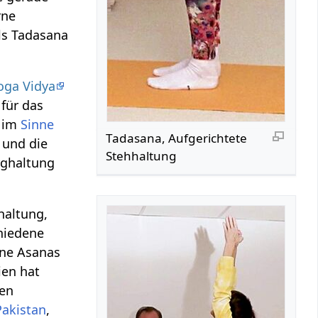
rne
ls Tadasana
oga Vidya
für das
g im
Sinne
Tadasana, Aufgerichtete
 und die
Stehhaltung
rghaltung
haltung,
hiedene
ene Asanas
ien hat
hen
Pakistan
,