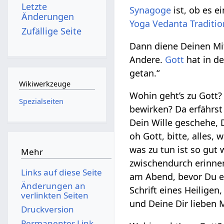
Letzte
Synagoge
ist, ob es e
Änderungen
Yoga Vedanta
Traditio
Zufällige Seite
Dann diene Deinen M
Andere.
Gott
hat in d
getan.“
Wikiwerkzeuge
Wohin geht’s zu Gott
Spezialseiten
bewirken? Da erfährs
Dein Wille geschehe, D
oh Gott, bitte, alles, 
was zu tun ist so gut
Mehr
zwischendurch erinne
Links auf diese Seite
am Abend, bevor Du ein
Änderungen an
Schrift eines Heiligen
verlinkten Seiten
und Deine Dir lieben 
Druckversion
Permanenter Link