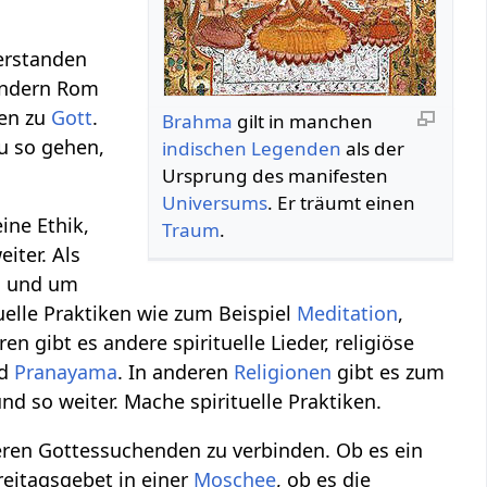
verstanden
sondern Rom
ren zu
Gott
.
Brahma
gilt in manchen
Du so gehen,
indischen
Legenden
als der
Ursprung des manifesten
Universums
. Er träumt einen
ine Ethik,
Traum
.
eiter. Als
en und um
ituelle Praktiken wie zum Beispiel
Meditation
,
ren gibt es andere spirituelle Lieder, religiöse
d
Pranayama
. In anderen
Religionen
gibt es zum
d so weiter. Mache spirituelle Praktiken.
deren Gottessuchenden zu verbinden. Ob es ein
reitagsgebet in einer
Moschee
, ob es die