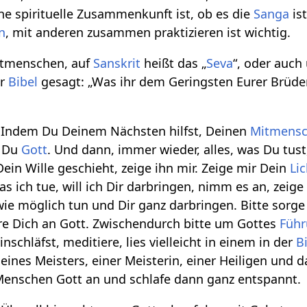
ine spirituelle Zusammenkunft ist, ob es die
Sanga
is
n
, mit anderen zusammen praktizieren ist wichtig.
itmenschen, auf
Sanskrit
heißt das „
Seva
“, oder auc
er
Bibel
gesagt: „Was ihr dem Geringsten Eurer Brüder
? Indem Du Deinem Nächsten hilfst, Deinen
Mitmens
t Du
Gott
. Und dann, immer wieder, alles, was Du tus
ein Wille geschieht, zeige ihn mir. Zeige mir Dein
Lic
was ich tue, will ich Dir darbringen, nimm es an, zeig
 wie möglich tun und Dir ganz darbringen. Bitte sorg
re Dich an Gott. Zwischendurch bitte um Gottes
Füh
schläfst, meditiere, lies vielleicht in einem in der
B
, eines Meisters, einer Meisterin, einer Heiligen und
Menschen Gott an und schlafe dann ganz entspannt.