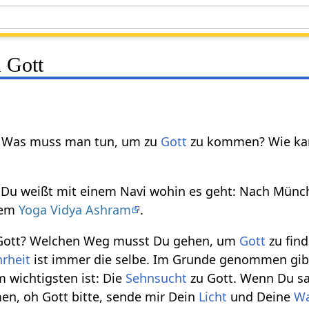
u Gott
? Was muss man tun, um zu
Gott
zu kommen? Wie ka
? Du weißt mit einem Navi wohin es geht: Nach Münc
nem
Yoga Vidya Ashram
.
 Gott? Welchen Weg musst Du gehen, um
Gott
zu fin
rheit
ist immer die selbe. Im Grunde genommen gibt
m wichtigsten ist: Die
Sehnsucht
zu Gott. Wenn Du sa
n, oh Gott bitte, sende mir Dein
Licht
und Deine
Wa