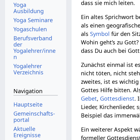
dass sie mich leiten.
Yoga
Ausbildung
Ein altes Sprichwort 
Yoga Seminare
als einen geografische
Yogaschulen
als
Symbol
für den Si
Berufsverband
Wohin geht’s zu Gott? 
der
Yogalehrer/inne
dass Du auch bei Go
n
Zunächst einmal ist es
Yogalehrer
Verzeichnis
nicht töten, nicht steh
zweites, ist es wichtig
Gottes Hilfe bitten. Al
Navigation
Gebet
,
Gottesdienst
.
Hauptseite
Lieder, Kirchenlieder,
Gemeinschafts­
Beispiel das immerwäh
portal
Aktuelle
Ein weiterer Aspekt w
Ereignisse
formeller Gottesdienst