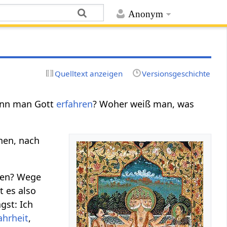
Anonym
Quelltext anzeigen
Versionsgeschichte
nn man Gott
erfahren
? Woher weiß man, was
hen, nach
den? Wege
 es also
gst: Ich
hrheit
,