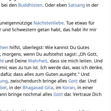
t bei den
Buddhisten
. Oder eben
Satsang
in der
h uneigennützige
Nächstenliebe
. Tue etwas für
 und Schwestern getan habt, das habt ihr mir
chen
hilfst, überlegst: Wie kannst Du Gutes
t, morgens, wenn Du aufstehst sagst: „Oh Gott,
ht
und Deine
Wahrheit
, dass sie mich leiten. Und
e mir, was zu tun ist. Ich werde das, was ich denke,
e dafür, dass alles zum Guten ausgeht." Und
rung
, zwischendurch bringe alles
Gott
dar. Und
ibel
, in der
Bhagavad Gita
, im
Koran
, in einer
 dann bringe nochmal alles
Gott
dar. Vertraue Dich