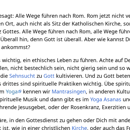
besagt: Alle Wege führen nach Rom. Rom jetzt nicht 
n Ort, auch nicht als Sitz der Katholischen Kirche, 
tz Gottes. Alle Wege führen nach Rom, alle Wege füh
Überall hin, denn Gott ist überall. Aber wie kannst 
tt ankommst?
 wichtig, ein ethisches Leben zu führen. Achte auf De
len, nicht bestechlich sein, nicht gierig sein und so w
 die
Sehnsucht
zu
Gott
kultivieren. Und zu Gott bet
s drittes sind spirituelle Praktiken wichtig. Übe spir
 Im
Yoga
kennen wir
Mantrasingen
, in anderen Kultu
 spirituelle Musik und dann gibt es im
Yoga
Asanas
un
rende Jesusgebet, oder der Rosenkranz, Exerzitien un
äre, in den Gottesdienst zu gehen oder Dich mit an
 ist, wie in einer christlichen
Kirche
, oder auch das F