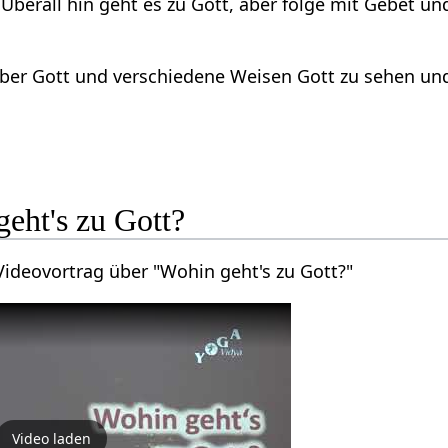
 Überall hin geht es zu Gott, aber folge mit Gebet 
er Gott und verschiedene Weisen Gott zu sehen und
eht's zu Gott?
 Videovortrag über "Wohin geht's zu Gott?"
Video laden