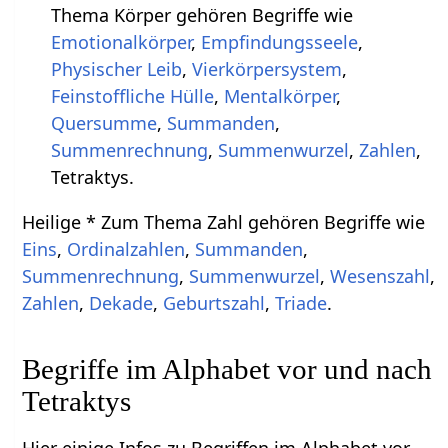
Thema Körper gehören Begriffe wie
Emotionalkörper
,
Empfindungsseele
,
Physischer Leib
,
Vierkörpersystem
,
Feinstoffliche Hülle
,
Mentalkörper
,
Quersumme
,
Summanden
,
Summenrechnung
,
Summenwurzel
,
Zahlen
,
Tetraktys.
Heilige * Zum Thema Zahl gehören Begriffe wie
Eins
,
Ordinalzahlen
,
Summanden
,
Summenrechnung
,
Summenwurzel
,
Wesenszahl
,
Zahlen
,
Dekade
,
Geburtszahl
,
Triade
.
Begriffe im Alphabet vor und nach
Tetraktys
Hier einige Infos zu Begriffen im Alphabet vor