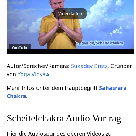
Video laden
YouTube
Autor/Sprecher/Kamera:
Sukadev Bretz
, Gründer
von
Yoga Vidya
.
Mehr Infos unter dem Hauptbegriff
Sahasrara
Chakra
.
Scheitelchakra Audio Vortrag
Hier die Audiospur des oberen Videos zu