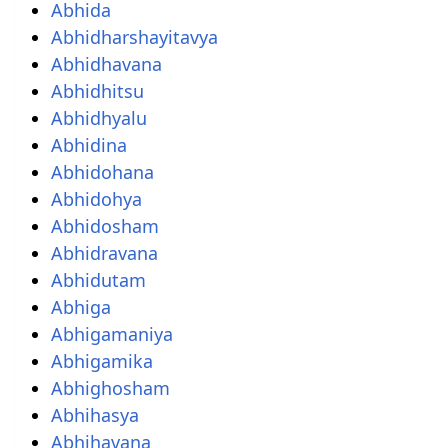
Abhida
Abhidharshayitavya
Abhidhavana
Abhidhitsu
Abhidhyalu
Abhidina
Abhidohana
Abhidohya
Abhidosham
Abhidravana
Abhidutam
Abhiga
Abhigamaniya
Abhigamika
Abhighosham
Abhihasya
Abhihavana