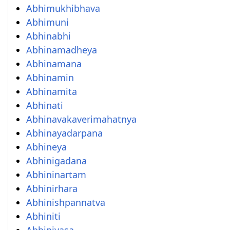
Abhimukhibhava
Abhimuni
Abhinabhi
Abhinamadheya
Abhinamana
Abhinamin
Abhinamita
Abhinati
Abhinavakaverimahatnya
Abhinayadarpana
Abhineya
Abhinigadana
Abhininartam
Abhinirhara
Abhinishpannatva
Abhiniti
Abhinivasa