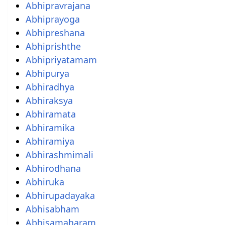
Abhipravrajana
Abhiprayoga
Abhipreshana
Abhiprishthe
Abhipriyatamam
Abhipurya
Abhiradhya
Abhiraksya
Abhiramata
Abhiramika
Abhiramiya
Abhirashmimali
Abhirodhana
Abhiruka
Abhirupadayaka
Abhisabham
Abhisamaharam