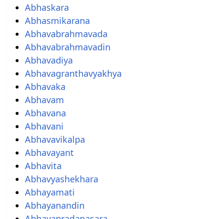
Abhaskara
Abhasmikarana
Abhavabrahmavada
Abhavabrahmavadin
Abhavadiya
Abhavagranthavyakhya
Abhavaka
Abhavam
Abhavana
Abhavani
Abhavavikalpa
Abhavayant
Abhavita
Abhavyashekhara
Abhayamati
Abhayanandin
Abhayapradanasara