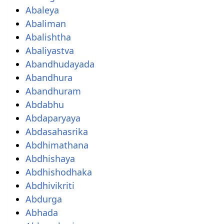
Abaleya
Abaliman
Abalishtha
Abaliyastva
Abandhudayada
Abandhura
Abandhuram
Abdabhu
Abdaparyaya
Abdasahasrika
Abdhimathana
Abdhishaya
Abdhishodhaka
Abdhivikriti
Abdurga
Abhada