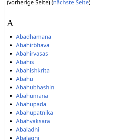
(vorherige Seite) (
nächste Seite
)
A
Abadhamana
Abahirbhava
Abahirvasas
Abahis
Abahishkrita
Abahu
Abahubhashin
Abahumana
Abahupada
Abahupatnika
Abahvaksara
Abaladhi
Abalagni