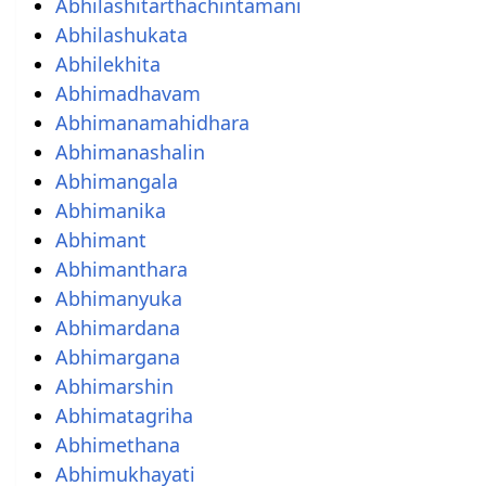
Abhilashitarthachintamani
Abhilashukata
Abhilekhita
Abhimadhavam
Abhimanamahidhara
Abhimanashalin
Abhimangala
Abhimanika
Abhimant
Abhimanthara
Abhimanyuka
Abhimardana
Abhimargana
Abhimarshin
Abhimatagriha
Abhimethana
Abhimukhayati