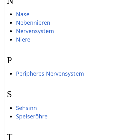
N
Nase
Nebennieren
Nervensystem
Niere
P
Peripheres Nervensystem
S
Sehsinn
Speiseröhre
T