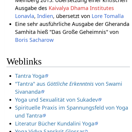
Meinberg 2013. Übersetzung einer kritischen
Ausgabe des
Kaivalya Dhama Institutes
Lonavla
,
Indien
, übersetzt von
Lore Tomalla
Eine sehr ausführliche Ausgabe der Gheranda
Samhita hieß "Das Große Geheimnis" von
Boris Sacharow
Weblinks
Tantra Yoga
"Tantra" aus
Göttliche Erkenntnis
von Swami
Sivananda
Yoga und Sexualität von Sukadev
Spirituelle Praxis im Spannungsfeld von Yoga
und Tantra
Literatur Bücher Kundalini Yoga
Yoga Vidya Sanskrit Glossar